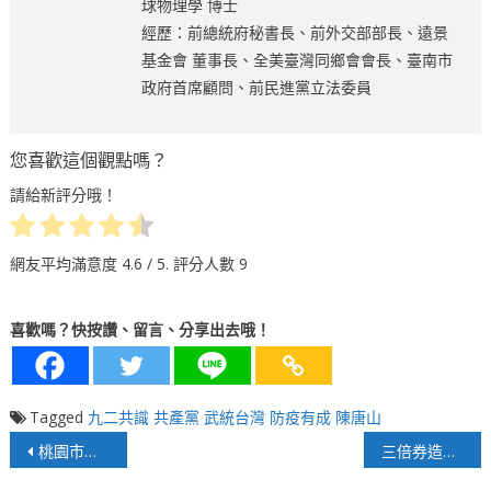
球物理學 博士
經歷：前總統府秘書長、前外交部部長、遠景
基金會 董事長、全美臺灣同鄉會會長、臺南市
政府首席顧問、前民進黨立法委員
您喜歡這個觀點嗎？
請給新評分哦！
網友平均滿意度
4.6
/ 5. 評分人數
9
喜歡嗎？快按讚、留言、分享出去哦！
Tagged
九二共識
共產黨
武統台灣
防疫有成
陳唐山
文
桃園市長鄭文燦打造幸福經濟學
三倍券造成的二個遺憾