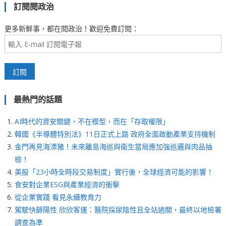
訂閱閱政治
更多新鮮事，都在閱政治！歡迎免費訂閱：
最熱門的話題
AI時代的資安關鍵，不在模型，而在「存取權限」
韓國《半導體特別法》11日正式上路 政府全面啟動產業支持機制
金門再見海漂豬！未來離島海巡與衛生當局應加強巡邏與肉品抽
檢！
美股「23小時全時段交易制度」實行後，全球經濟可能的影響！
食安對企業ESG與產業經濟的衝擊
從企業實踐 看見永續教育力
駕駛快篩陽性 欣欣客運：醫院採尿陰性且全站過關，最終以地檢署
調查為準