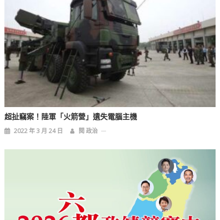
超扯竊案！陸軍「火箭營」遺失電腦主機
2022 年 3 月 24 日
閱 政治