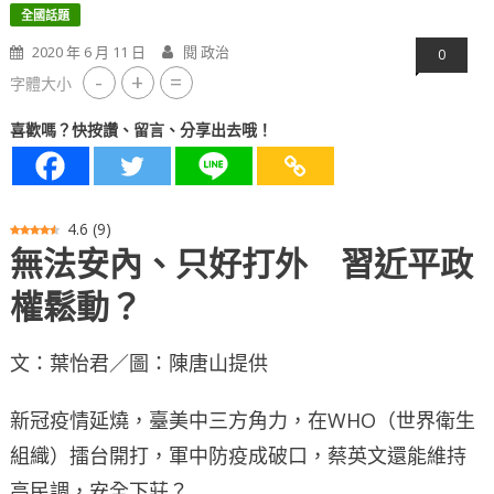
全國話題
2020 年 6 月 11 日
閱 政治
0
-
+
=
字體大小
喜歡嗎？快按讚、留言、分享出去哦！
4.6
(
9
)
無法安內、只好打外 習近平政
權鬆動？
文：葉怡君／圖：陳唐山提供
新冠疫情延燒，臺美中三方角力，在WHO（世界衛生
組織）擂台開打，軍中防疫成破口，蔡英文還能維持
高民調，安全下莊？