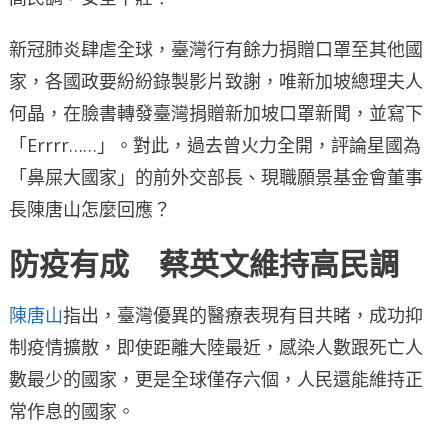
新冠肺炎肆虐全球，臺灣行有餘力捐贈口罩至其他國
家，各國政要紛紛錄製影片致謝，唯新加坡總理夫人
何晶，在臉書轉發臺灣捐贈新加坡口罩新聞，並寫下
「Errrr……」。對此，過去曾火力全開，評論星國為
「鼻屎大國家」的前外交部長、現職願景基金會董事
長陳唐山怎麼回應？
防疫有成 蔡英文維持高民調
陳唐山
指出，臺灣優異的醫療表現有目共睹，成功抑
制疫情擴散，即使距離大陸最近，感染人數跟死亡人
數最少的國家，更是全球僅存六個，人民還能維持正
常作息的國家。