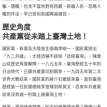
騙、隱瞞，包含不當地對待西藏、新疆人民，忽略人
權的作法，早已受到各國輿論撻伐。
歷史角度
共產黨從未踏上臺灣土地！
國民黨、新黨及大陸皆主張兩岸統一，國民黨提出
「九二共識」，大陸恐嚇不排除「武統臺灣」。陳唐
山從歷史角度解釋，一八九五年，臺灣歷經五十年的
日治時代，已跟共產黨切割開來，一九四五年第二次
世界大戰結束，國民黨的蔣介石撤退來臺，直到臺灣
歷經第一任民選總統李登輝到蔡英文，百來年共產黨
從來沒有過一秒踏上過臺灣土地。
然而，臺灣過度親美，怕不怕被美國出賣？陳唐山表