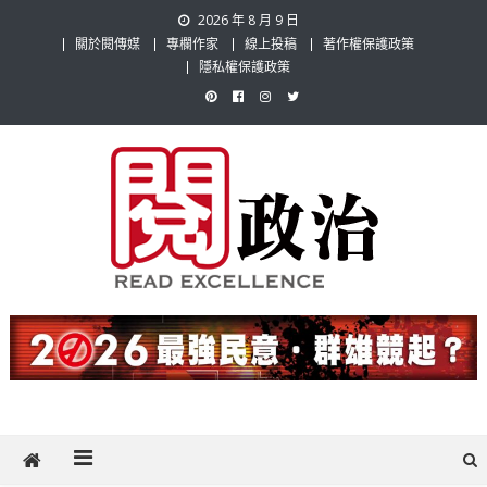
Skip
2026 年 8 月 9 日
to
關於閱傳媒
專欄作家
線上投稿
著作權保護政策
content
隱私權保護政策
閱政治 Read Gov News
任何事，談對的事；任何觀點，說出自己的觀點！政治不僅是全民話
題，也要專業評論，閱政治與多元的政治評論家與專欄作家邀稿合作，
讓讀者有最多元和專業的選擇。