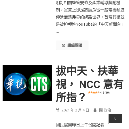
明訂相關監管規條及產業輔導獎勵機
制，實質上卻是將魔瓜從一般電視频道
伸進無遠弗界的網路世界，首當其衝就
是被迫轉進YouTube的「中天新聞台」
…
繼續閱讀
拔中天、扶華
視， NCC 意有
4.5 (10)
所指？
2021 年 2 月 4 日
閱 政治
0
國民黨團昨日上午召開記者