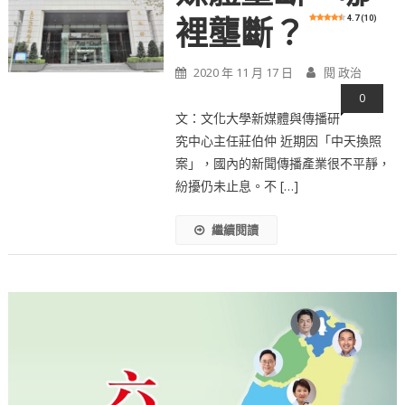
4.7 (10)
裡壟斷？
2020 年 11 月 17 日
閱 政治
0
文：文化大學新媒體與傳播研
究中心主任莊伯仲 近期因「中天換照
案」，國內的新聞傳播產業很不平靜，
紛擾仍未止息。不 […]
繼續閱讀