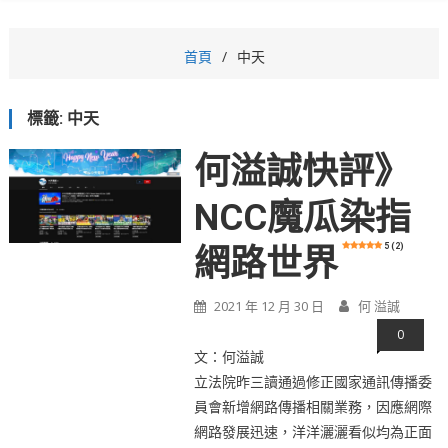
首頁
中天
標籤:
中天
何溢誠快評》
NCC魔瓜染指
5 (2)
網路世界
2021 年 12 月 30 日
何 溢誠
0
文：何溢誠
立法院昨三讀通過修正國家通訊傳播委
員會新增網路傳播相關業務，因應網際
網路發展迅速，洋洋灑灑看似均為正面