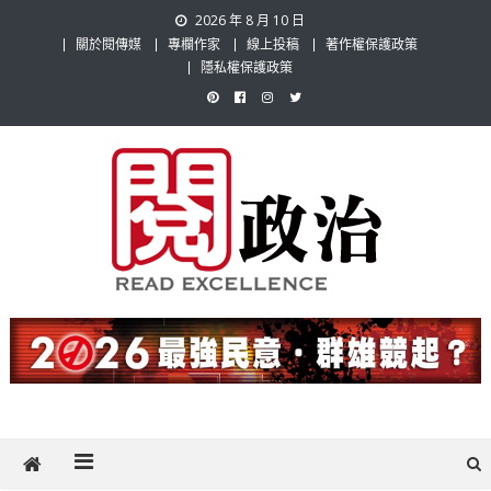
Skip
2026 年 8 月 10 日
to
關於閱傳媒
專欄作家
線上投稿
著作權保護政策
content
隱私權保護政策
閱政治 Read Gov News
任何事，談對的事；任何觀點，說出自己的觀點！政治不僅是全民話
題，也要專業評論，閱政治與多元的政治評論家與專欄作家邀稿合作，
讓讀者有最多元和專業的選擇。