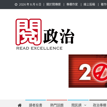
Skip
2026 年 8 月 6 日
關於閱傳媒
專欄作家
線上投稿
著作
to
content
閱政治 Read Gov News
任何事，談對的事；任何觀點，說出自己的觀點！政治不僅是
讀者投書
熱門話題
閱民調
政治專欄