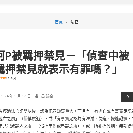
首頁
法官
柯P被羈押禁見－「偵查中被
羈押禁見就表示有罪嗎？」
4.5 (2)
2024 年 9 月 12 日
呂 錦峯
0
告經過法官訊問以後，認為犯罪嫌疑重大，而且有「有逃亡或有事實足認
逃亡之虞」（俗稱虞逃），或「有事實足認為有湮滅、偽造、變造證據、
串共犯或證人之虞」（俗稱串供或串證之虞），或「所犯為死刑、無期徒