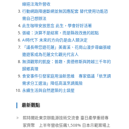
線挹注海外營收
行動網路降速斷網並無因應配套 替代使用功能恐
需自己想辦法
此生咖啡安放思念 此生，學會好好活著
張峻：決算不是結案，而是縣政改進的起點
AI時代下 未來的方向仍是由人類決定
「議長帶您遊花蓮」美崙溪、花崗山漫步尋幽張峻
邀遊客成為花蓮文化觀光代言人
無須觀眾的凱旋：普趣、奧德修斯與跨越三千年的
歸鄉真理
食安事件引發家庭用油新思維 專家倡議「依烹調
需求分工選油」降低高溫烹調風險
永續生活與自然建築的土袋屋
最新觀點
熙特爾赴東京辦能源技術交流會 臺日產學重磅專
家齊聚 上半年營收狂飆1,508% 日本示範案場上