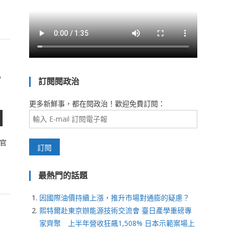
直
訂閱閱政治
更多新鮮事，都在閱政治！歡迎免費訂閱：
官
最熱門的話題
因國際油價持續上漲，推升市場對通膨的疑慮？
熙特爾赴東京辦能源技術交流會 臺日產學重磅專
家齊聚 上半年營收狂飆1,508% 日本示範案場上