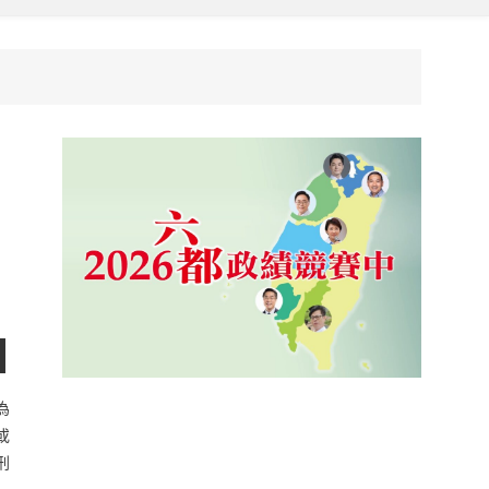
為
或
刑