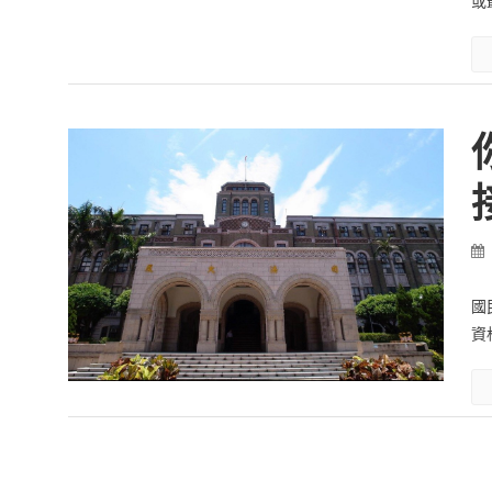
或
國
資