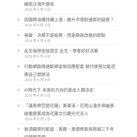
線挹注海外營收
2026 年 8 月 5 日
因國際油價持續上漲，推升市場對通膨的疑慮？
2026 年 8 月 5 日
張峻：決算不是結案，而是縣政改進的起點
2026 年 8 月 4 日
此生咖啡安放思念 此生，學會好好活著
2026 年 8 月 4 日
行動網路降速斷網並無因應配套 替代使用功能恐
需自己想辦法
2026 年 8 月 4 日
AI時代下 未來的方向仍是由人類決定
2026 年 8 月 3 日
「議長帶您遊花蓮」美崙溪、花崗山漫步尋幽張
峻邀遊客成為花蓮文化觀光代言人
2026 年 8 月 3 日
無須觀眾的凱旋：普趣、奧德修斯與跨越三千年
的歸鄉真理