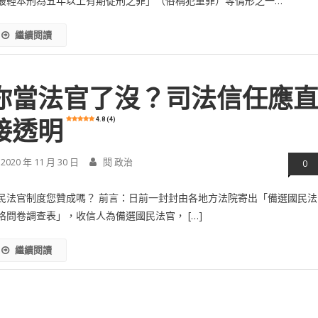
最輕本刑為五年以上有期徒刑之罪」（俗稱犯重罪）等情形之一…
繼續閱讀
你當法官了沒？司法信任應
4.8 (4)
接透明
2020 年 11 月 30 日
閱 政治
0
民法官制度您贊成嗎？ 前言：日前一封封由各地方法院寄出「備選國民法
格問卷調查表」，收信人為備選國民法官， […]
繼續閱讀