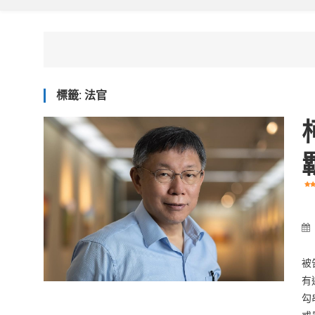
標籤:
法官
被
有
勾