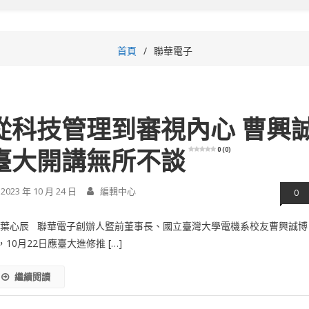
首頁
聯華電子
從科技管理到審視內心 曹興
0 (0)
臺大開講無所不談
2023 年 10 月 24 日
編輯中心
0
/葉心辰 聯華電子創辦人暨前董事長、國立臺灣大學電機系校友曹興誠博
，10月22日應臺大進修推 […]
繼續閱讀