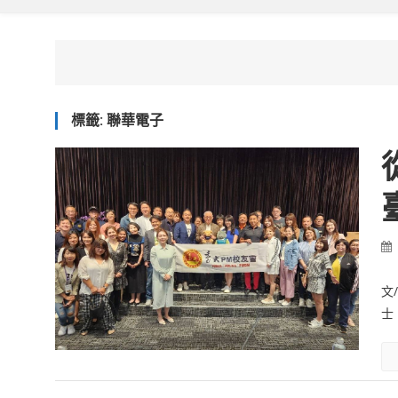
標籤:
聯華電子
文
士