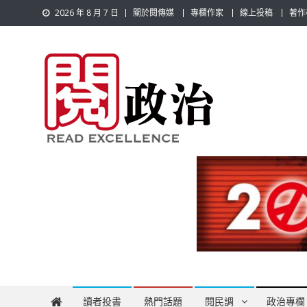
Skip
2026 年 8 月 7 日
關於閱傳媒
專欄作家
線上投稿
著作
to
content
閱政治 Read Gov News
任何事，談對的事；任何觀點，說出自己的觀點！政治不僅是
讀者投書
熱門話題
閱民調
政治專欄