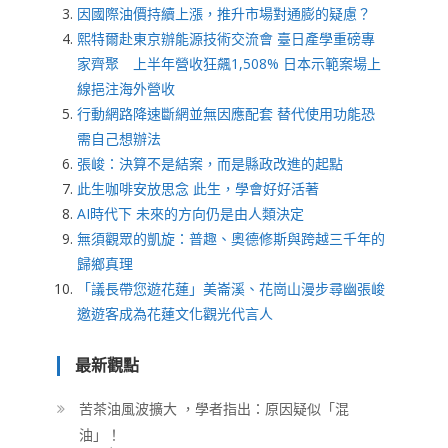
因國際油價持續上漲，推升市場對通膨的疑慮？
熙特爾赴東京辦能源技術交流會 臺日產學重磅專
家齊聚 上半年營收狂飆1,508% 日本示範案場上
線挹注海外營收
行動網路降速斷網並無因應配套 替代使用功能恐
需自己想辦法
張峻：決算不是結案，而是縣政改進的起點
此生咖啡安放思念 此生，學會好好活著
AI時代下 未來的方向仍是由人類決定
無須觀眾的凱旋：普趣、奧德修斯與跨越三千年的
歸鄉真理
「議長帶您遊花蓮」美崙溪、花崗山漫步尋幽張峻
邀遊客成為花蓮文化觀光代言人
最新觀點
苦茶油風波擴大 ，學者指出：原因疑似「混
油」！