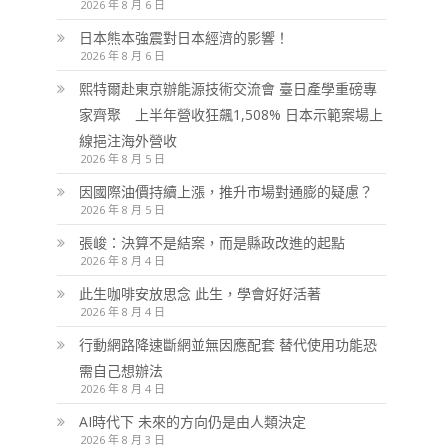
2026 年 8 月 6 日
日本熊本強震對日本經濟的影響！
2026 年 8 月 6 日
熙特爾赴東京辦能源技術交流會 臺日產學重磅專
家齊聚 上半年營收狂飆1,508% 日本示範案場上
線挹注海外營收
2026 年 8 月 5 日
因國際油價持續上漲，推升市場對通膨的疑慮？
2026 年 8 月 5 日
張峻：決算不是結案，而是縣政改進的起點
2026 年 8 月 4 日
此生咖啡安放思念 此生，學會好好活著
2026 年 8 月 4 日
行動網路降速斷網並無因應配套 替代使用功能恐
需自己想辦法
2026 年 8 月 4 日
AI時代下 未來的方向仍是由人類決定
2026 年 8 月 3 日