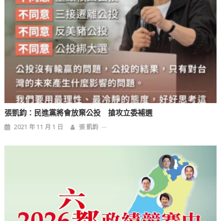
張凱鈞：民進黨將會放棄公投 搶攻立委補選
2021 年 11 月 1 日
張 凱鈞