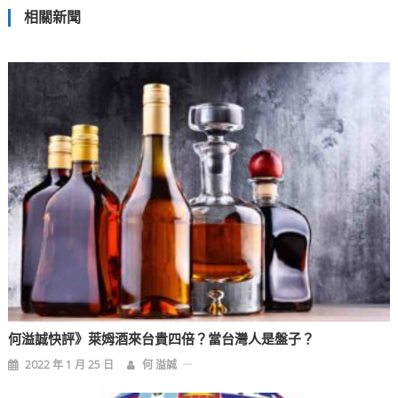
相關新聞
導
覽
何溢誠快評》萊姆酒來台貴四倍？當台灣人是盤子？
2022 年 1 月 25 日
何 溢誠