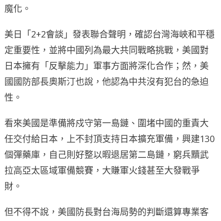
魔化。
美日「2+2會談」發表聯合聲明，確認台灣海峽和平穩
定重要性，並將中國列為最大共同戰略挑戰，美國對
日本擁有「反擊能力」軍事方面將深化合作；然，美
國國防部長奧斯汀也說，他認為中共沒有犯台的急迫
性。
看來美國是準備將戍守第一島鏈、圍堵中國的重責大
任交付給日本，上不封頂支持日本擴充軍備，興建130
個彈藥庫，自己則好整以暇退居第二島鏈，窮兵黷武
拉高亞太區域軍備競賽，大賺軍火錢甚至大發戰爭
財。
但不得不說，美國防長對台海局勢的判斷還算專業客