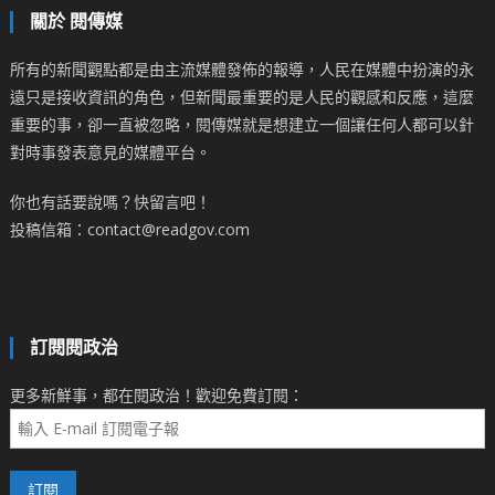
關於 閱傳媒
所有的新聞觀點都是由主流媒體發佈的報導，人民在媒體中扮演的永
遠只是接收資訊的角色，但新聞最重要的是人民的觀感和反應，這麼
重要的事，卻一直被忽略，閱傳媒就是想建立一個讓任何人都可以針
對時事發表意見的媒體平台。
你也有話要說嗎？快留言吧！
投稿信箱：contact@readgov.com
訂閱閱政治
更多新鮮事，都在閱政治！歡迎免費訂閱：