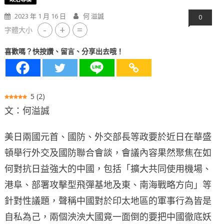
2023 年 1 月 16 日
何 溢誠
0
-
+
=
字體大小
喜歡嗎？快按讚、留言、分享出去哦！
5
(
2
)
文：何溢誠
美日兩國元首、國防、外交部長等政要於近日在華盛
頓舉行外交及國防聯合會談，會議內容果然聚焦在如
何對抗日益強大的中國，包括「擴大共同使用機場、
港阜、部署攻擊型飛彈基地及東、南海戰略方向」等
針對性議題，聲稱中國對於印太地區的軍事行為皆是
自私為己，兩個泱泱大國竟一面倒的要把中國徹底妖