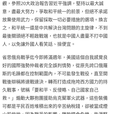
觀，參照20大政治報告習近平強調，堅持以最大誠
意，盡最大努力，爭取和平統一的前景，但絕不承諾
放棄使用武力，保留採取一切必要措施的選項。換言
之，和平統一還是中共解決台灣問題的主旋律，不到
最後關頭絕不輕啟戰端，也就是中國人盡量不打中國
人，以免讓外國人看笑話、撿便宜。
省思俄烏戰爭迄今即將滿週年，美國這個自我感覺良
好的國際強勢仲裁者完全誤判情勢，從原先誇口俄羅
斯的毛躁都在控制範圍內，不可能發生戰役，直至開
戰後辯稱將速戰速決，轉而打造成拖垮西方國力的持
久戰事，號稱「要和平、反侵略、自己國家自己
救。」煽動大夥抱團援助烏克蘭軍火武器，這些裝備
可都是平民百姓堆積出來的辛苦納稅錢，卻被當成煙