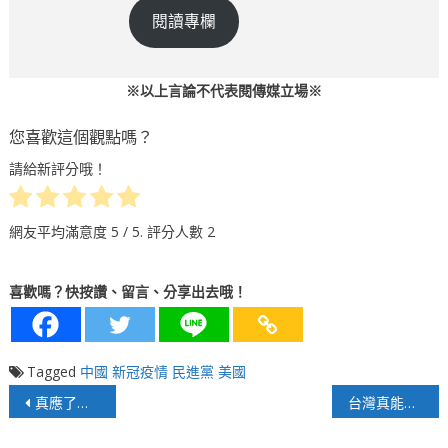
閱讀專欄
※以上言論不代表閱傳媒立場※
您喜歡這個觀點嗎？
請給新評分哦！
網友平均滿意度
5
/ 5. 評分人數
2
喜歡嗎？快按讚、留言、分享出去哦！
Tagged
中國
新冠疫情
民進黨
美國
文
真應了李登輝的預言，印日聯合夾擊中國！？
台灣真能點燃日本彈藥庫的引信嗎？
章