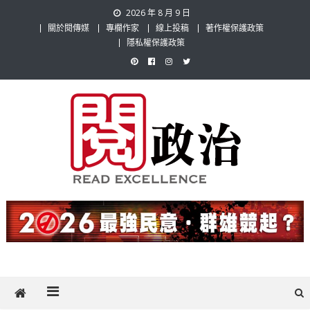
Skip
2026 年 8 月 9 日
to
關於閱傳媒
專欄作家
線上投稿
著作權保護政策
content
隱私權保護政策
閱政治 Read Gov News
任何事，談對的事；任何觀點，說出自己的觀點！政治不僅是全民話
題，也要專業評論，閱政治與多元的政治評論家與專欄作家邀稿合作，
讓讀者有最多元和專業的選擇。