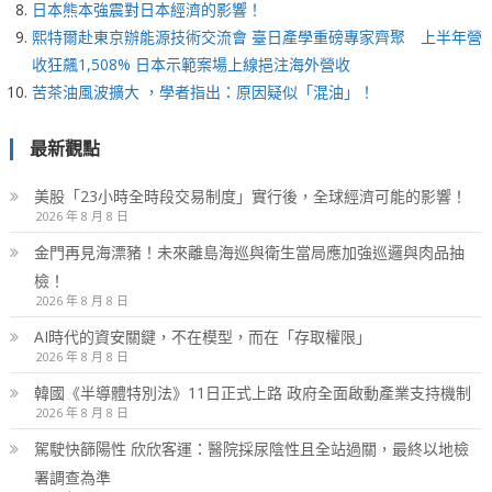
日本熊本強震對日本經濟的影響！
熙特爾赴東京辦能源技術交流會 臺日產學重磅專家齊聚 上半年營
收狂飆1,508% 日本示範案場上線挹注海外營收
苦茶油風波擴大 ，學者指出：原因疑似「混油」！
最新觀點
美股「23小時全時段交易制度」實行後，全球經濟可能的影響！
2026 年 8 月 8 日
金門再見海漂豬！未來離島海巡與衛生當局應加強巡邏與肉品抽
檢！
2026 年 8 月 8 日
AI時代的資安關鍵，不在模型，而在「存取權限」
2026 年 8 月 8 日
韓國《半導體特別法》11日正式上路 政府全面啟動產業支持機制
2026 年 8 月 8 日
駕駛快篩陽性 欣欣客運：醫院採尿陰性且全站過關，最終以地檢
署調查為準