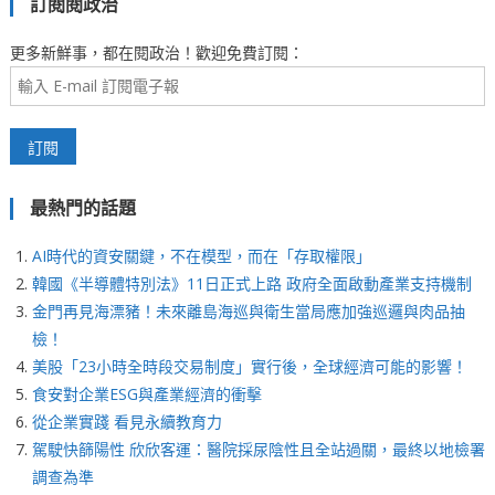
訂閱閱政治
更多新鮮事，都在閱政治！歡迎免費訂閱：
最熱門的話題
AI時代的資安關鍵，不在模型，而在「存取權限」
韓國《半導體特別法》11日正式上路 政府全面啟動產業支持機制
金門再見海漂豬！未來離島海巡與衛生當局應加強巡邏與肉品抽
檢！
美股「23小時全時段交易制度」實行後，全球經濟可能的影響！
食安對企業ESG與產業經濟的衝擊
從企業實踐 看見永續教育力
駕駛快篩陽性 欣欣客運：醫院採尿陰性且全站過關，最終以地檢署
調查為準