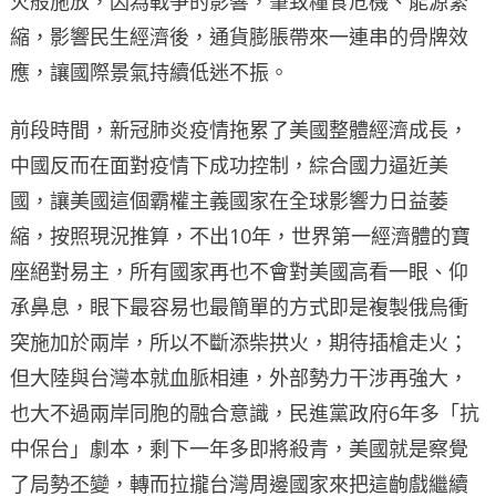
火般施放，因為戰爭的影響，肇致糧食危機、能源緊
縮，影響民生經濟後，通貨膨脹帶來一連串的骨牌效
應，讓國際景氣持續低迷不振。
前段時間，新冠肺炎疫情拖累了美國整體經濟成長，
中國反而在面對疫情下成功控制，綜合國力逼近美
國，讓美國這個霸權主義國家在全球影響力日益萎
縮，按照現況推算，不出10年，世界第一經濟體的寶
座絕對易主，所有國家再也不會對美國高看一眼、仰
承鼻息，眼下最容易也最簡單的方式即是複製俄烏衝
突施加於兩岸，所以不斷添柴拱火，期待插槍走火；
但大陸與台灣本就血脈相連，外部勢力干涉再強大，
也大不過兩岸同胞的融合意識，民進黨政府6年多「抗
中保台」劇本，剩下一年多即將殺青，美國就是察覺
了局勢丕變，轉而拉攏台灣周邊國家來把這齣戲繼續