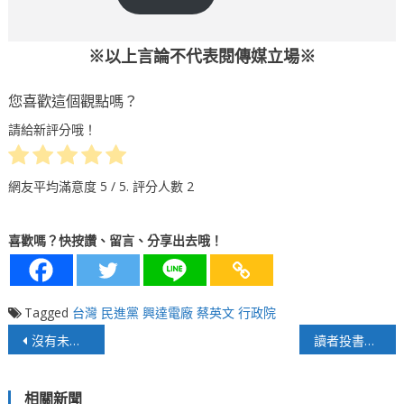
※以上言論不代表閱傳媒立場※
您喜歡這個觀點嗎？
請給新評分哦！
網友平均滿意度
5
/ 5. 評分人數
2
喜歡嗎？快按讚、留言、分享出去哦！
Tagged
台灣
民進黨
興達電廠
蔡英文
行政院
文
沒有未來？經濟部統計創業成功率極低，國人又對薪資不滿
讀者投書》新加坡人曹興誠的「全民皆兵」包括他家人嗎？
章
相關新聞