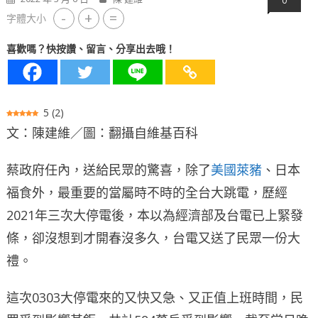
0
-
+
=
字體大小
喜歡嗎？快按讚、留言、分享出去哦！
5
(
2
)
文：陳建維／圖：翻攝自維基百科
蔡政府任內，送給民眾的驚喜，除了
美國萊豬
、日本
福食外，最重要的當屬時不時的全台大跳電，歷經
2021年三次大停電後，本以為經濟部及台電已上緊發
條，卻沒想到才開春沒多久，台電又送了民眾一份大
禮。
這次0303大停電來的又快又急、又正值上班時間，民