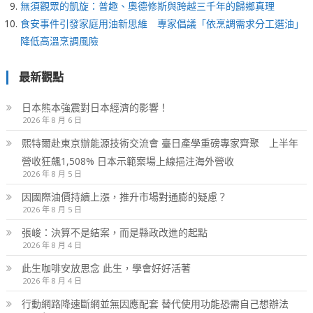
無須觀眾的凱旋：普趣、奧德修斯與跨越三千年的歸鄉真理
食安事件引發家庭用油新思維 專家倡議「依烹調需求分工選油」
降低高溫烹調風險
最新觀點
日本熊本強震對日本經濟的影響！
2026 年 8 月 6 日
熙特爾赴東京辦能源技術交流會 臺日產學重磅專家齊聚 上半年
營收狂飆1,508% 日本示範案場上線挹注海外營收
2026 年 8 月 5 日
因國際油價持續上漲，推升市場對通膨的疑慮？
2026 年 8 月 5 日
張峻：決算不是結案，而是縣政改進的起點
2026 年 8 月 4 日
此生咖啡安放思念 此生，學會好好活著
2026 年 8 月 4 日
行動網路降速斷網並無因應配套 替代使用功能恐需自己想辦法