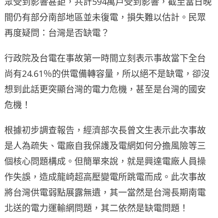
眾受到影響甚鉅，共計594萬戶受到影響，截至當日晚
間仍有部分南部地區並未復電，損失難以估計。民眾
再度疑問：台灣是否缺電？
行政院及台電在事故第一時間立刻表示事故當下全台
尚有24.61％的供電備轉容量，所以絕不是缺電，卻沒
想到此話更突顯台灣的電力危機，甚至是台灣的國安
危機！
根據初步調查報告，經濟部次長曾文生表示此次事故
是人為疏失、電廠自我保護及電網如何分擔風險等三
個核心問題構成。但簡單來說，就是興達電廠人員操
作失誤，造成龍崎超高壓變電所跳電而成。此次事故
將台灣供電弱點展露無遺，其一當然是台灣長期南電
北送的電力運輸網問題，其二依然是缺電問題！