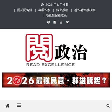
Skip
2026 年 8 月 6 日
to
關於閱傳媒
專欄作家
線上投稿
著作權保護政策
content
隱私權保護政策
閱政治 Read Gov News
任何事，談對的事；任何觀點，說出自己的觀點！政治不僅是全民話
題，也要專業評論，閱政治與多元的政治評論家與專欄作家邀稿合作，
讓讀者有最多元和專業的選擇。