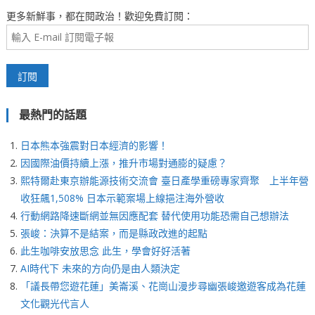
更多新鮮事，都在閱政治！歡迎免費訂閱：
最熱門的話題
日本熊本強震對日本經濟的影響！
因國際油價持續上漲，推升市場對通膨的疑慮？
熙特爾赴東京辦能源技術交流會 臺日產學重磅專家齊聚 上半年營
收狂飆1,508% 日本示範案場上線挹注海外營收
行動網路降速斷網並無因應配套 替代使用功能恐需自己想辦法
張峻：決算不是結案，而是縣政改進的起點
此生咖啡安放思念 此生，學會好好活著
AI時代下 未來的方向仍是由人類決定
「議長帶您遊花蓮」美崙溪、花崗山漫步尋幽張峻邀遊客成為花蓮
文化觀光代言人