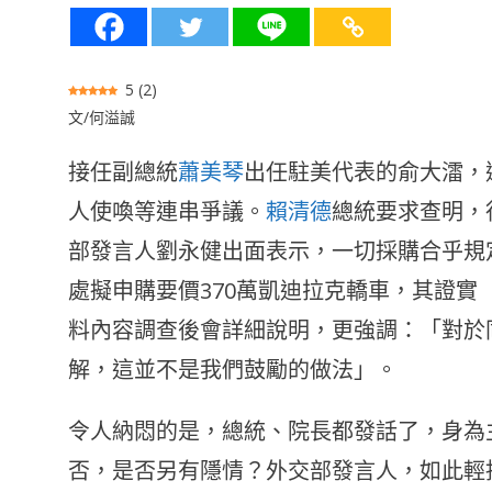
5
(
2
)
文/何溢誠
接任副總統
蕭美琴
出任駐美代表的俞⼤㵢，
⼈使喚等連串爭議。
賴清德
總統要求查明，
部發⾔⼈劉永健出⾯表⽰，⼀切採購合乎規
處擬申購要價370萬凱迪拉克轎車，其證
料內容調查後會詳細說明，更強調：「對於
解，這並不是我們⿎勵的做法」。
令人納悶的是，總統、院長都發話了，身為
否，是否另有隱情？外交部發言人，如此輕