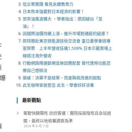
從企業實踐 看見永續教育力
日本熊本強震對日本經濟的影響！
苦茶油風波擴大 ，學者指出：原因疑似「混
油」！
因國際油價持續上漲，推升市場對通膨的疑慮？
熙特爾赴東京辦能源技術交流會 臺日產學重磅專
下
家齊聚 上半年營收狂飆1,508% 日本示範案場上
交
線挹注海外營收
行動網路降速斷網並無因應配套 替代使用功能恐
表
需自己想辦法
爆
張峻：決算不是結案，而是縣政改進的起點
此生咖啡安放思念 此生，學會好好活著
最新觀點
駕駛快篩陽性 欣欣客運：醫院採尿陰性且全站過
關，最終以地檢署調查為準
賴
2026 年 8 月 7 日