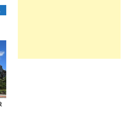
力大減
政