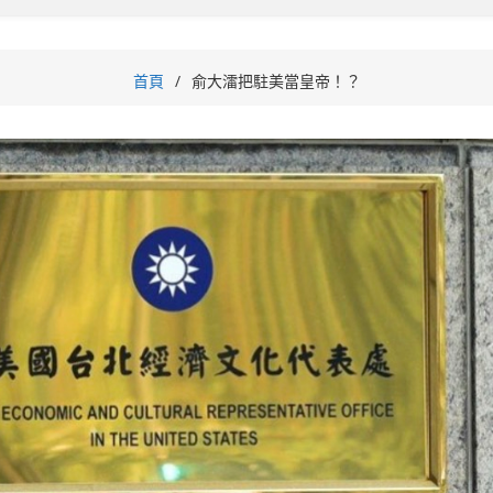
首頁
俞⼤㵢把駐美當皇帝！？