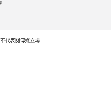
筆
論不代表閱傳媒立場