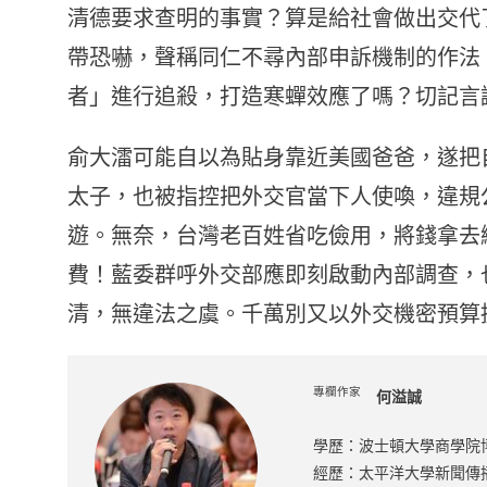
清德要求查明的事實？算是給社會做出交代
帶恐嚇，聲稱同仁不尋內部申訴機制的作法
者」進行追殺，打造寒蟬效應了嗎？切記言
俞大㵢可能自以為貼身靠近美國爸爸，遂把
太子，也被指控把外交官當下人使喚，違規
遊。無奈，台灣老百姓省吃儉用，將錢拿去
費！藍委群呼外交部應即刻啟動內部調查，
清，無違法之虞。千萬別又以外交機密預算
專欄作家
何溢誠
學歷：波士頓大學商學院
經歷：太平洋大學新聞傳