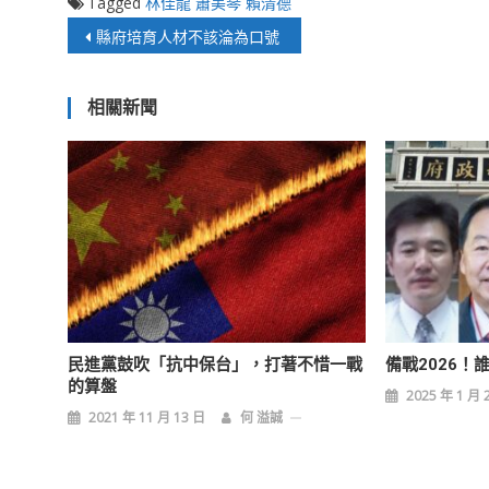
Tagged
林佳龍
蕭美琴
賴清德
文
縣府培育人材不該淪為口號
章
相關新聞
導
覽
民進黨鼓吹「抗中保台」，打著不惜一戰
備戰2026！
的算盤
2025 年 1 月 
2021 年 11 月 13 日
何 溢誠