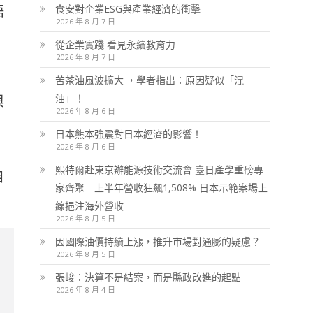
語
食安對企業ESG與產業經濟的衝擊
2026 年 8 月 7 日
從企業實踐 看見永續教育力
2026 年 8 月 7 日
苦茶油風波擴大 ，學者指出：原因疑似「混
與
油」！
2026 年 8 月 6 日
日本熊本強震對日本經濟的影響！
2026 年 8 月 6 日
熙特爾赴東京辦能源技術交流會 臺日產學重磅專
自
家齊聚 上半年營收狂飆1,508% 日本示範案場上
線挹注海外營收
2026 年 8 月 5 日
因國際油價持續上漲，推升市場對通膨的疑慮？
2026 年 8 月 5 日
張峻：決算不是結案，而是縣政改進的起點
2026 年 8 月 4 日