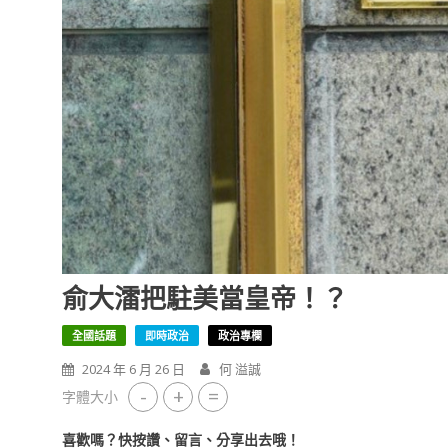
俞⼤㵢把駐美當皇帝！？
全國話題
即時政治
政治專欄
2024 年 6 月 26 日
何 溢誠
-
+
=
字體大小
喜歡嗎？快按讚、留言、分享出去哦！