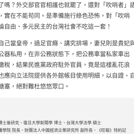
了嗎？外交部官官相護也就罷了，還對「吹哨者」
，實在不能苟同。是準備施行綠色恐怖，對「吹哨
論自由、多元民主的台灣社會不吃這一套！
自己當皇帝，過足官癮、講究排場，妻兒則是貴妃
公器私用，在非公務狀態下，把公務車當私家車出
繳稅，結果民進黨政府駐外官員，竟是這樣亂花浪
也應向立法院提供各外館帳目使用明細，以自證、
搪塞，絕對難杜悠悠眾口。
博士後研究、復旦大學新聞學 博士、台灣大學法學 碩士
播學院 院長、財團法人中國經濟企業研究所 副所長、《旺報》特約記