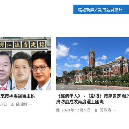
職場新鮮人期待薪資飆升 鐵飯碗吸引
誰來接棒馬祖百里侯
《經濟學人》、《彭博》接連肯定 蔡
府防疫成效再度躍上國際
24 日
陳 建維
2020 年 12 月 5 日
閱 政治