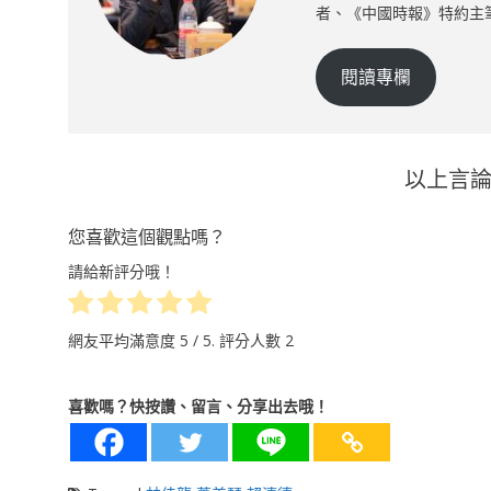
者、《中國時報》特約主
閱讀專欄
以上言
您喜歡這個觀點嗎？
請給新評分哦！
網友平均滿意度
5
/ 5. 評分人數
2
喜歡嗎？快按讚、留言、分享出去哦！