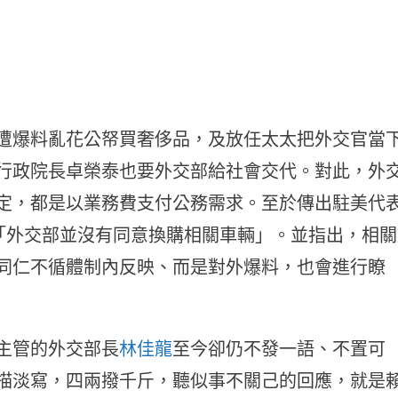
遭爆料亂花公帑買奢侈品，及放任太太把外交官當
行政院長卓榮泰也要外交部給社會交代。對此，外
定，都是以業務費⽀付公務需求。⾄於傳出駐美代
實「外交部並沒有同意換購相關⾞輛」。並指出，相關
同仁不循體制內反映、⽽是對外爆料，也會進⾏瞭
主管的外交部長
林佳龍
至今卻仍不發一語、不置可
描淡寫，四兩撥千斤，聽似事不關己的回應，就是