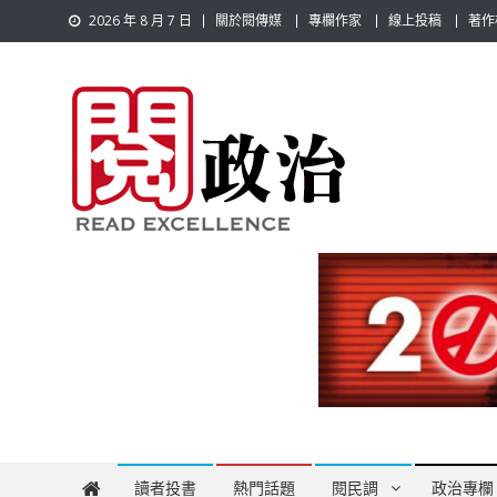
Skip
2026 年 8 月 7 日
關於閱傳媒
專欄作家
線上投稿
著作
to
content
閱政治 Read Gov News
任何事，談對的事；任何觀點，說出自己的觀點！政治不僅是
讀者投書
熱門話題
閱民調
政治專欄