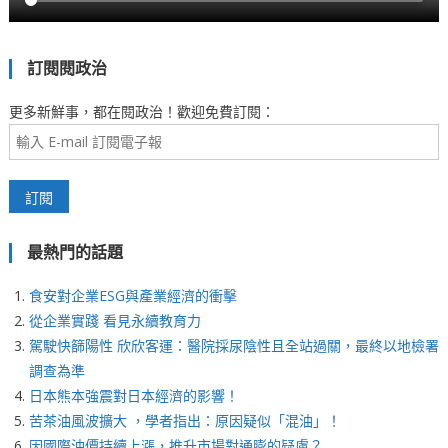
訂閱閱政治
更多新鮮事，都在閱政治！歡迎免費訂閱：
最熱門的話題
食安對企業ESG與產業經濟的衝擊
從企業實踐 看見永續教育力
駕駛快篩陽性 欣欣客運：醫院採尿陰性且全站過關，最終以地檢署
調查為準
日本熊本強震對日本經濟的影響！
苦茶油風波擴大 ，學者指出：原因疑似「混油」！
因國際油價持續上漲，推升市場對通膨的疑慮？