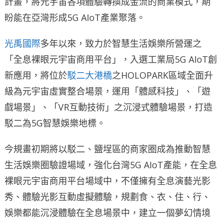
計畫，將元宇宙各項體驗轉換成金流的商業模式，期
盼能在亞灣形成5G AIoT產業聚落。
光禹國際
多年以來，致力於智慧生活娛樂所營運之
「全息裸眼元宇宙商用平台」，入選工業局5G AIoT創
新應用，將位於
駁二大港橋
之HOLOPARK區域全面升
級為元宇宙虛實整合場景，運用「體感科技」、「遊
戲場景」、「VR互動技術」之沉浸式體驗場景，打造
駁二為5G智慧娛樂地標。
今規畫初期將以駁二、鹽埕區的商家圈成為推動智慧
生活娛樂圈驗證場域，強化台灣5G AIoT產能，在全息
裸眼元宇宙商用平台場域中，不僅擁有全息演藝光影
秀、體驗光影互動虛擬體驗，規劃食、衣、住、行、
娛樂都能沉浸體驗在全息場景中，建立一個夢幻情境