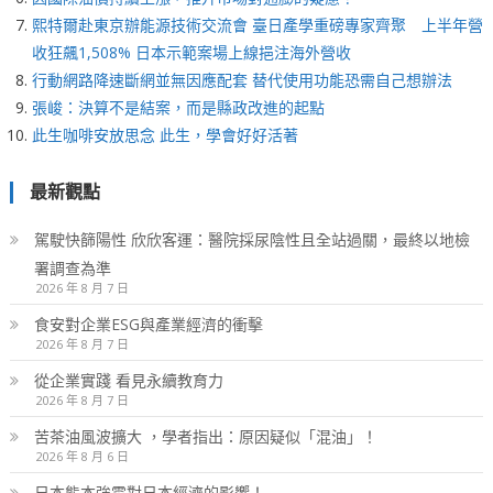
熙特爾赴東京辦能源技術交流會 臺日產學重磅專家齊聚 上半年營
收狂飆1,508% 日本示範案場上線挹注海外營收
行動網路降速斷網並無因應配套 替代使用功能恐需自己想辦法
張峻：決算不是結案，而是縣政改進的起點
此生咖啡安放思念 此生，學會好好活著
最新觀點
駕駛快篩陽性 欣欣客運：醫院採尿陰性且全站過關，最終以地檢
署調查為準
2026 年 8 月 7 日
食安對企業ESG與產業經濟的衝擊
2026 年 8 月 7 日
從企業實踐 看見永續教育力
2026 年 8 月 7 日
苦茶油風波擴大 ，學者指出：原因疑似「混油」！
2026 年 8 月 6 日
日本熊本強震對日本經濟的影響！