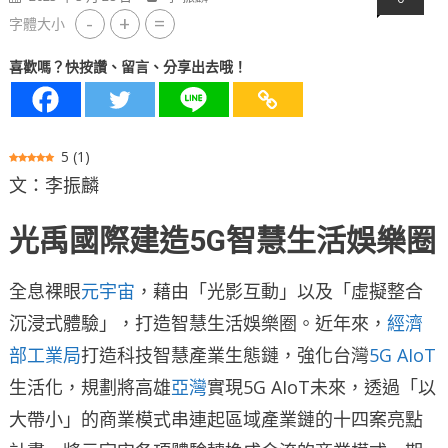
-
+
=
字體大小
喜歡嗎？快按讚、留言、分享出去哦！
5
(
1
)
文：李振麟
光禹國際建造5G智慧生活娛樂圈
全息裸眼
元宇宙
，藉由「光影互動」以及「虛擬整合
沉浸式體驗」，打造智慧生活娛樂圈。近年來，
經濟
部工業局
打造科技智慧產業生態鏈，強化台灣
5G
AIoT
生活化，規劃將高雄
亞灣
實現5G AIoT未來，透過「以
大帶小」的商業模式串連起區域產業鏈的十四案亮點