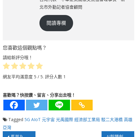
北市外勤記者協會顧問
閱讀專欄
您喜歡這個觀點嗎？
請給新評分哦！
網友平均滿意度
5
/ 5. 評分人數
1
喜歡嗎？快按讚、留言、分享出去哦！
Tagged
5G AIoT
元宇宙
光禹國際
經濟部工業局
駁二大港橋
高雄
亞灣
文
馬英九訪陸，3個不尋常之處，國台辦2句話回應
AI智慧創造旅遊生活新高度