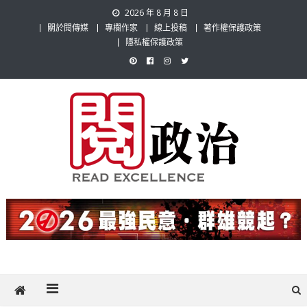
Skip
2026 年 8 月 8 日
to
關於閱傳媒
專欄作家
線上投稿
著作權保護政策
content
隱私權保護政策
閱政治 Read Gov News
任何事，談對的事；任何觀點，說出自己的觀點！政治不僅是全民話
題，也要專業評論，閱政治與多元的政治評論家與專欄作家邀稿合作，
讓讀者有最多元和專業的選擇。