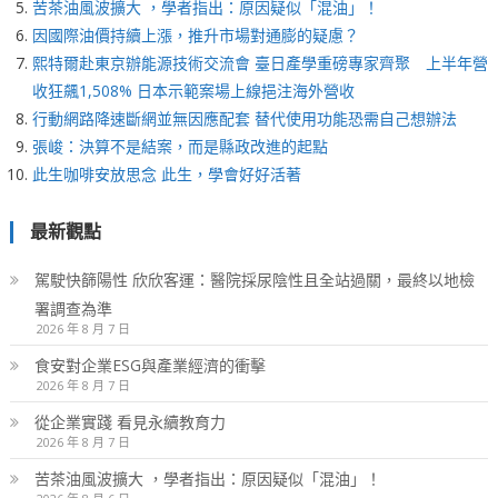
苦茶油風波擴大 ，學者指出：原因疑似「混油」！
因國際油價持續上漲，推升市場對通膨的疑慮？
熙特爾赴東京辦能源技術交流會 臺日產學重磅專家齊聚 上半年營
收狂飆1,508% 日本示範案場上線挹注海外營收
行動網路降速斷網並無因應配套 替代使用功能恐需自己想辦法
張峻：決算不是結案，而是縣政改進的起點
此生咖啡安放思念 此生，學會好好活著
最新觀點
駕駛快篩陽性 欣欣客運：醫院採尿陰性且全站過關，最終以地檢
署調查為準
2026 年 8 月 7 日
食安對企業ESG與產業經濟的衝擊
2026 年 8 月 7 日
從企業實踐 看見永續教育力
2026 年 8 月 7 日
苦茶油風波擴大 ，學者指出：原因疑似「混油」！