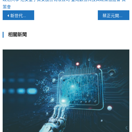
策會
文
新世代管理者的經典工具書
蔡正元開網路節目拷問柯文哲 邀總統參選人發公道之聲
章
相關新聞
導
覽