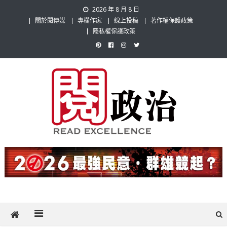
Skip
2026 年 8 月 8 日
to
關於閱傳媒
專欄作家
線上投稿
著作權保護政策
content
隱私權保護政策
閱政治 Read Gov News
任何事，談對的事；任何觀點，說出自己的觀點！政治不僅是全民話
題，也要專業評論，閱政治與多元的政治評論家與專欄作家邀稿合作，
讓讀者有最多元和專業的選擇。