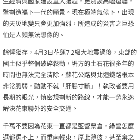
生經濟與國家建設重大議題，更別談高瞻遠矚，
擘劃造福下一代的願景。現在極端氣候下，出現
的天災地變只會更加強烈，所造成的災害之巨恐
怕是人類無法想像的。
餘悸猶存，4月3日花蓮7.2級大地震過後，東部的
國土似乎整個破碎鬆動，坍方的土石花很多年的
時間也無法完全清除，蘇花公路與北迴鐵路根本
非常脆弱，動動不就「肝腸寸斷」！執政者要用
長期的眼光，慎密規劃新的路線，才能一勞永逸
解決花東聯外的安全交通。
千萬不要因為花東一直都是藍營票倉，綠營怎麼
選都選不上，而重南輕東，厚此薄彼，甚至棄之