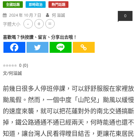
全國話題
即時政治
熱門話題
2024 年 10 月 7 日
何 溢誠
0
-
+
=
字體大小
喜歡嗎？快按讚、留言、分享出去哦！
0
(
0
)
文/何溢誠
前幾日很多人停班停課，可以舒舒服服在家裡放
颱風假。然而，一個中度「山陀兒」颱風以緩慢
的速度來襲，就可以把花蓮對外的南北交通搞斷
掉，鐵公路通通不通已經兩天，何時能通也還不
知道，讓台灣人民看得瞠目結舌，更讓花東居民