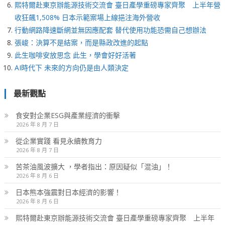
熙特爾赴東京辦能源技術交流會 臺日產學重磅專家齊聚 上半年營
收狂飆1,508% 日本示範案場上線挹注海外營收
行動網路降速斷網並無因應配套 替代使用功能恐需自己想辦法
張峻：決算不是結案，而是縣政改進的起點
此生咖啡安放思念 此生，學會好好活著
AI時代下 未來的方向仍是由人類決定
最新觀點
食安對企業ESG與產業經濟的衝擊
2026 年 8 月 7 日
從企業實踐 看見永續教育力
2026 年 8 月 7 日
苦茶油風波擴大 ，學者指出：原因疑似「混油」！
2026 年 8 月 6 日
日本熊本強震對日本經濟的影響！
2026 年 8 月 6 日
熙特爾赴東京辦能源技術交流會 臺日產學重磅專家齊聚 上半年