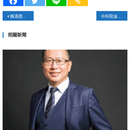
文
賴清德台獨論述越苗越黑
中科院淪為陸製零件溫床，鄭正鈐批國防部怠忽職守
章
相關新聞
導
覽