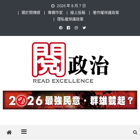
Skip
2026 年 8 月 7 日
to
關於閱傳媒
專欄作家
線上投稿
著作權保護政策
content
隱私權保護政策
閱政治 Read Gov News
任何事，談對的事；任何觀點，說出自己的觀點！政治不僅是全民話
題，也要專業評論，閱政治與多元的政治評論家與專欄作家邀稿合作，
讓讀者有最多元和專業的選擇。