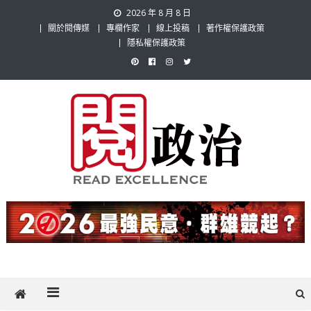
Skip
2026 年 8 月 8 日
to
關於閱傳媒
專欄作家
線上投稿
著作權保護政策
content
隱私權保護政策
閱政治 Read Gov News
任何事，談對的事；任何觀點，說出自己的觀點！政治不僅是全民話
題，也要專業評論，閱政治與多元的政治評論家與專欄作家邀稿合作，
讓讀者有最多元和專業的選擇。