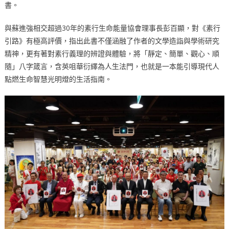
書。
與蘇進強相交超過30年的素行生命能量協會理事長彭百顯，對《素行
引路》有極高評價，指出此書不僅涵融了作者的文學造詣與學術研究
精神，更有著對素行義理的辨證與體驗，將「靜定、簡單、觀心、順
隨」八字箴言，含英咀華衍繹為人生法門，也就是一本能引導現代人
點燃生命智慧光明燈的生活指南。