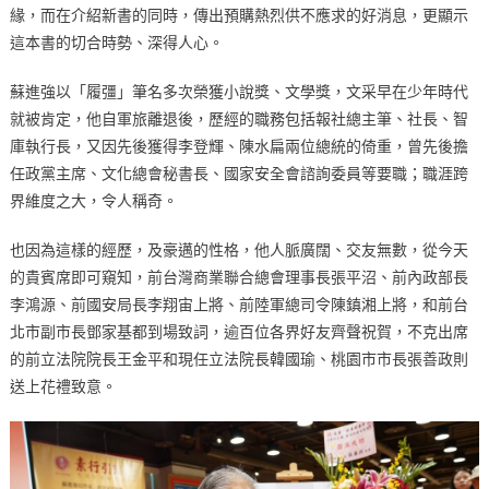
緣，而在介紹新書的同時，傳出預購熱烈供不應求的好消息，更顯示
這本書的切合時勢、深得人心。
蘇進強以「履彊」筆名多次榮獲小說獎、文學獎，文采早在少年時代
就被肯定，他自軍旅離退後，歷經的職務包括報社總主筆、社長、智
庫執行長，又因先後獲得李登輝、陳水扁兩位總統的倚重，曾先後擔
任政黨主席、文化總會秘書長、國家安全會諮詢委員等要職；職涯跨
界維度之大，令人稱奇。
也因為這樣的經歷，及豪邁的性格，他人脈廣闊、交友無數，從今天
的貴賓席即可窺知，前台灣商業聯合總會理事長張平沼、前內政部長
李鴻源、前國安局長李翔宙上將、前陸軍總司令陳鎮湘上將，和前台
北市副市長鄧家基都到場致詞，逾百位各界好友齊聲祝賀，不克出席
的前立法院院長王金平和現任立法院長韓國瑜、桃園市市長張善政則
送上花禮致意。