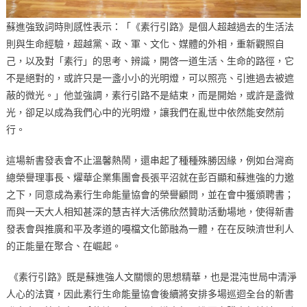
蘇進強致詞時則感性表示：「《素行引路》是個人超越過去的生活法
則與生命經驗，超越黨、政、軍、文化、媒體的外相，重新觀照自
己，以及對「素行」的思考、辨識，開啓一道生活、生命的路徑，它
不是絕對的，或許只是一盞小小的光明燈，可以照亮、引進過去被遮
蔽的微光。」他並強調，素行引路不是結束，而是開始，或許是盞微
光，卻足以成為我們心中的光明燈，讓我們在亂世中依然能安然前
行。
這場新書發表會不止溫馨熱鬧，還串起了種種殊勝因緣，例如台灣商
總榮譽理事長、燿華企業集團會長張平沼就在彭百顯和蘇進強的力邀
之下，同意成為素行生命能量協會的榮譽顧問，並在會中獲頒聘書；
而與一天大人相知甚深的慧吉祥大活佛欣然贊助活動場地，使得新書
發表會與推廣和平及孝道的嘠檔文化節融為一體，在在反映濟世利人
的正能量在聚合、在崛起。
《素行引路》既是蘇進強人文關懷的思想精華，也是混沌世局中清淨
人心的法寶，因此素行生命能量協會後續將安排多場巡迴全台的新書