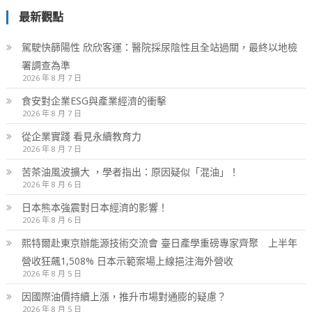
最新觀點
駕駛快篩陽性 欣欣客運：醫院採尿陰性且全站過關，最終以地檢
署調查為準
2026 年 8 月 7 日
食安對企業ESG與產業經濟的衝擊
2026 年 8 月 7 日
從企業實踐 看見永續教育力
2026 年 8 月 7 日
苦茶油風波擴大 ，學者指出：原因疑似「混油」！
2026 年 8 月 6 日
日本熊本強震對日本經濟的影響！
2026 年 8 月 6 日
熙特爾赴東京辦能源技術交流會 臺日產學重磅專家齊聚 上半年
營收狂飆1,508% 日本示範案場上線挹注海外營收
2026 年 8 月 5 日
因國際油價持續上漲，推升市場對通膨的疑慮？
2026 年 8 月 5 日