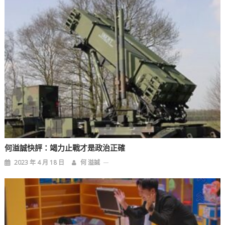
何溢誠快評：竭力止戰才是政治正確
2023 年 4 月 18 日
何 溢誠