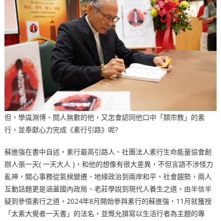
但，學識淵博、閱人無數的他，又怎會認同他口中「類宗教」的素
行，並奉獻心力完成《素行引路》呢?
蘇進強在書中自述，素行最高引路人、社團法人素行生命能量協會創
辦人張一天( 一天大人 )，和他的想像有很大差異，不但言語不涉怪力
亂神，關心事務從氣候變遷、地緣政治到兩岸和平、社會趨勢，兩人
互動話題更是涵蓋國內政局、老莊學說到現代人養生之道。由半信半
疑到參悟素行之道，2024年8月開始參與素行的蘇進強，11月就獲授
「太素大覺者一天書」的法名，並慨允撰寫以生活行者為主題的專