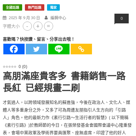
全國話題
熱門話題
獨家
2025 年 9 月 30 日
編輯中心
0
-
+
=
字體大小
喜歡嗎？快按讚、留言、分享出去哦！
0
(
0
)
高朋滿座貴客多 書籍銷售一路
長紅 已經規畫二刷
才氣過人，以跨領域發展知名的蘇進強，今後在政治人、文化人、媒
體人等多重身分之外，又多了可為周遭友朋指引人生方向的「引路
人」角色。他的最新力作《素行引路～生活行者的智慧》( 以下簡稱
《素行引路》)於教師節的今日，在張榮發基金會國際會議中心隆重發
表，會場中黨政軍及學術界要員匯聚、座無虛席，印證了他的好人