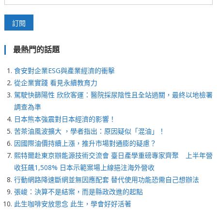
最熱門的話題
食安對企業ESG與產業經濟的衝擊
從企業實踐 看見永續教育力
駕駛快篩陽性 欣欣客運：醫院採尿陰性且全站過關，最終以地檢署
調查為準
日本熊本強震對日本經濟的影響！
苦茶油風波擴大 ，學者指出：原因疑似「混油」！
因國際油價持續上漲，推升市場對通膨的疑慮？
熙特爾赴東京辦能源技術交流會 臺日產學重磅專家齊聚 上半年營
收狂飆1,508% 日本示範案場上線挹注海外營收
行動網路降速斷網並無因應配套 替代使用功能恐需自己想辦法
張峻：決算不是結案，而是縣政改進的起點
此生咖啡安放思念 此生，學會好好活著