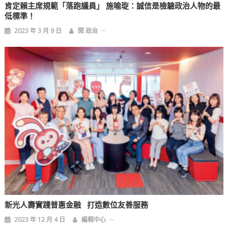
肯定賴主席規範「落跑議員」 施喻琁：誠信是檢驗政治人物的最
低標準！
2023 年 3 月 9 日
閱 政治
新光人壽實踐普惠金融 打造數位友善服務
2023 年 12 月 4 日
編輯中心