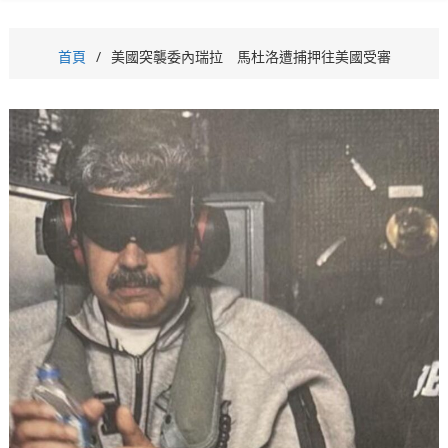
首頁
美國突襲委內瑞拉 馬杜洛遭捕押往美國受審