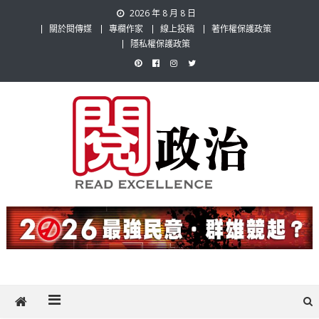
Skip
2026 年 8 月 8 日
to
關於閱傳媒
專欄作家
線上投稿
著作權保護政策
content
隱私權保護政策
閱政治 Read Gov News
任何事，談對的事；任何觀點，說出自己的觀點！政治不僅是全民話
題，也要專業評論，閱政治與多元的政治評論家與專欄作家邀稿合作，
讓讀者有最多元和專業的選擇。