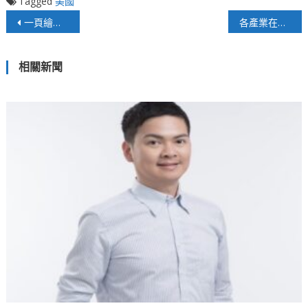
Tagged
美國
文
一頁繪本，守護一個世代的健康想像
各產業在二○二五年所面臨的挑戰與機遇
章
相關新聞
導
覽