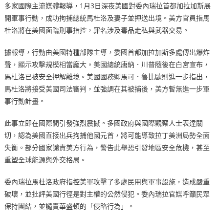
多家國際主流媒體報導，1月3日深夜美國對委內瑞拉首都加拉加斯展
開軍事行動，成功拘捕總統馬杜洛及妻子並押送出境。美方官員指馬
杜洛將在美國面臨刑事指控，罪名涉及毒品走私與武器交易。
據報導，行動由美國特種部隊主導，委國首都加拉加斯多處傳出爆炸
聲，顯示攻擊規模相當龐大。美國總統唐納．川普隨後在白宮宣布，
馬杜洛已被安全押解離境。美國國務卿馬可．魯比歐則進一步指出，
馬杜洛將接受美國司法審判，並強調在其被捕後，美方暫無進一步軍
事行動計畫。
此事立即在國際間引發強烈震撼。多國政府與國際觀察人士表達關
切，認為美國直接出兵拘捕他國元首，將可能導致拉丁美洲局勢全面
失衡。部分國家譴責美方行為，警告此舉恐引發地區安全危機，甚至
重塑全球能源與外交格局。
委內瑞拉馬杜洛政府指控美軍攻擊了多處民用與軍事設施，造成嚴重
破壞，並批評美國行徑是對主權的公然侵犯。委內瑞拉官媒呼籲民眾
保持團結，並譴責華盛頓的「侵略行為」。