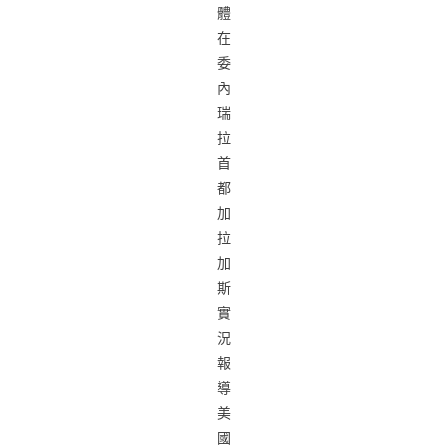
體
在
委
內
瑞
拉
首
都
加
拉
加
斯
實
況
報
導
美
國