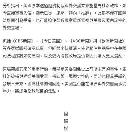
分析指出，美國原本透過經濟制裁與外交孤立來施壓馬杜洛政權，如
今直接軍事入侵，顯示已從「施壓」轉向「推翻」。此舉不僅在國際
法層面引發爭議，也可能迫使鄰近國家重新審視與美國及委內瑞拉的
外交立場。
包括《CBS新聞》、《今日美國》、《ABC新聞》與《歐洲新聞社》
等多家媒體都確認此事，但細節尚待釐清。外界關注焦點集中在美國
司法程序將如何展開，以及委內瑞拉政局是否會因此陷入更大混亂。
這場突如其來的軍事行動，無疑是美委關係史上前所未有的事件。馬
杜洛被捕與押送美國受審，標誌著一場歷史性的、同時也極具爭議的
發展。未來，國際社會如何回應，美國是否能在法律與外交層面承受
壓力，將成為全球矚目的焦點。
國
際
媒