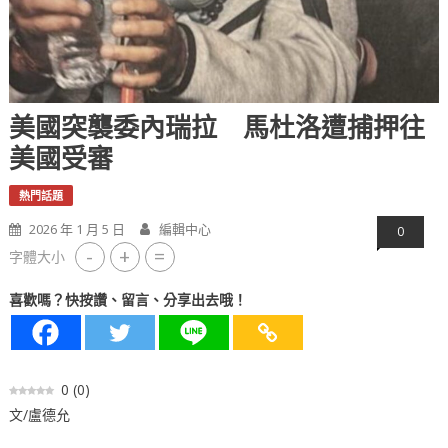
美國突襲委內瑞拉 馬杜洛遭捕押往
美國受審
熱門話題
2026 年 1 月 5 日
編輯中心
0
-
+
=
字體大小
喜歡嗎？快按讚、留言、分享出去哦！
0
(
0
)
文/盧德允