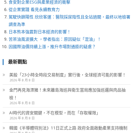
食安對企業ESG與產業經濟的衝擊
從企業實踐 看見永續教育力
駕駛快篩陽性 欣欣客運：醫院採尿陰性且全站過關，最終以地檢署
調查為準
日本熊本強震對日本經濟的影響！
苦茶油風波擴大 ，學者指出：原因疑似「混油」！
因國際油價持續上漲，推升市場對通膨的疑慮？
最新觀點
美股「23小時全時段交易制度」實行後，全球經濟可能的影響！
2026 年 8 月 8 日
金門再見海漂豬！未來離島海巡與衛生當局應加強巡邏與肉品抽
檢！
2026 年 8 月 8 日
AI時代的資安關鍵，不在模型，而在「存取權限」
2026 年 8 月 8 日
韓國《半導體特別法》11日正式上路 政府全面啟動產業支持機制