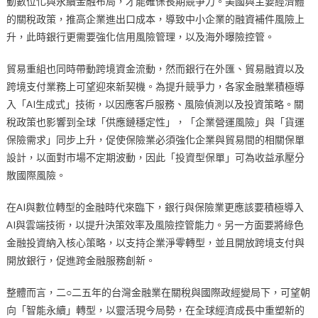
動數位化與永續金融布局，才能確保長期競爭力。美國與主要經濟體
的關稅政策，推高企業進出口成本，導致中小企業的融資補件風險上
升，此時銀行更需要強化信用風險管理，以及海外曝險控管。
貿易重組也同時帶動跨境資金流動，然而銀行在外匯、貿易融資以及
跨境支付業務上可望迎來新契機。為提升競爭力，各家金融業積極導
入「AI生成式」技術，以因應客戶服務、風險偵測以及投資策略。關
稅政策也影響到全球「供應鏈穩定性」，「企業營運風險」與「貨運
保險需求」同步上升，促使保險業必須強化企業與貿易間的相關保單
設計，以面對市場不定期波動，因此「投資型保單」可為收益承壓分
散國際風險。
在AI與數位轉型的金融時代來臨下，銀行與保險業更應該要積極導入
AI與雲端技術，以提升決策效率及風險控管能力。另一方面要將綠色
金融投資納入核心策略，以支持企業淨零轉型，並且開放跨境支付與
開放銀行，促進跨金融服務創新。
整體而言，二○二五年的台灣金融業在關稅與國際政經變局下，可望朝
向「智能永續」轉型，以靈活現今局勢，在全球經濟成長中重塑新的