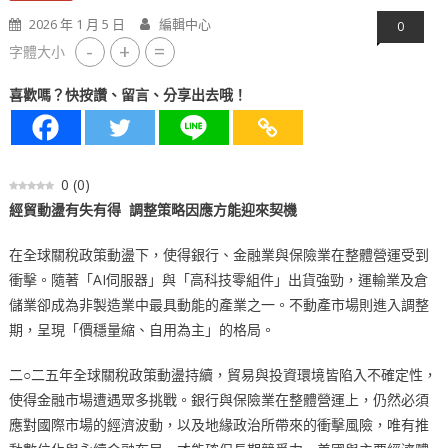
2026 年 1 月 5 日
編輯中心
0
-
+
=
字體大小
喜歡嗎？快按讚、留言、分享出去哦！
0
(
0
)
經貿動盪有失有得 調整策略因應方能迎來契機
在全球關稅政策動盪下，使得銀行、金融業與保險業在整體營運受到
衝擊。隨著「AI伺服器」與「高科技零組件」出貨強勁，運輸業及倉
儲業卻成為非製造業中最具動能的產業之一。不動產市場則進入調整
期，呈現「價穩量縮、自用為主」的格局。
二○二五年全球關稅政策動盪持續，貿易與投資環境皆陷入不確定性，
使得金融市場遭遇眾多挑戰。銀行與保險業在整體營運上，仍然必須
應對國際市場的經濟波動，以及地緣政治所帶來的衝擊風險，唯有推