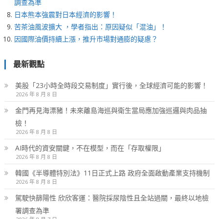
調查為準
日本熊本強震對日本經濟的影響！
苦茶油風波擴大 ，學者指出：原因疑似「混油」！
因國際油價持續上漲，推升市場對通膨的疑慮？
最新觀點
美股「23小時全時段交易制度」實行後，全球經濟可能的影響！
2026 年 8 月 8 日
金門再見海漂豬！未來離島海巡與衛生當局應加強巡邏與肉品抽
檢！
2026 年 8 月 8 日
AI時代的資安關鍵，不在模型，而在「存取權限」
2026 年 8 月 8 日
韓國《半導體特別法》11日正式上路 政府全面啟動產業支持機制
2026 年 8 月 8 日
駕駛快篩陽性 欣欣客運：醫院採尿陰性且全站過關，最終以地檢
署調查為準