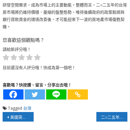
研發空間需求，成為市場上的主要動能。整體而言，二○二五年的台灣
房市場將仍維持價穩、量縮的盤整態勢，唯待後續政府的政策鬆綁與
銀行貸款資金的環境改善後，才可能迎來下一波的房地產市場復甦契
機。
您喜歡這個觀點嗎？
請給新評分哦！
目前還沒有人評分哦！快成為第一個吧！
喜歡嗎？快按讚、留言、分享出去哦！
Tagged
台灣
文
美國突襲委內瑞拉 馬杜洛遭捕押往美國受審
二○二五年經濟成長趨緩與轉型契機
章