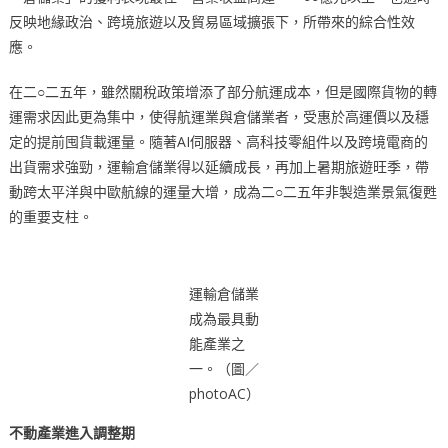
反映地緣政治、跨境旅遊以及貿易區域擴張下，所帶來的綜合性效
應。
在二○二五年，雖然關稅政策增添了部分航運成本，但是國際貨物的轉
運需求因此更為集中，使得航運業與倉儲業者，受惠於高運價以及穩
定的提前囤貨載運量。隨著AI伺服器、高科技零組件以及跨境電商的
出貨需求強勁，運輸倉儲業得以延續成長，再加上暑期旅遊旺季，帶
動跨太平洋與中歐航線的運量大增，成為二○二五年非製造業景氣復甦
的重要支柱。
運輸倉儲業
成為最具動
能產業之
一。（圖／
photoAC）
不動產業進入調整期