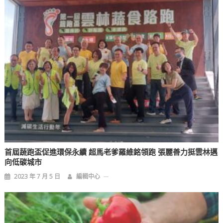
首屆蔬跑盃促進環保永續 超馬老爹羅維銘領跑 張麗善力挺雲林邁
向低碳城市
2023 年 7 月 5 日
編輯中心