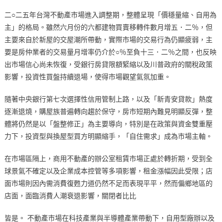
二○二五年台灣不動產市場進入調整期，整體呈現「價穩量縮、自用為
主」的格局。雖然六月份的六都建物買賣移轉件數月增五．二％，但
主要來自於新屋的交屋潮所帶動，實際市場的交易行為仍顯疲弱，主
要是房仲業者的交易量月增率仍介於○％至負十三．二％之間，也反映
出市場信心尚未恢復，受銀行房貸限額緊縮以及川普政府的關稅政策
影響，投資性買盤持續退場，使得市場觀望氣氛加重。
隨著中央銀行第七次選擇性信用管制上路，以及「新青安貸款」熱度
逐漸退燒，購屋族普遍轉向趨於保守，房市短期內難見明顯反彈，整
體將仍然是以「盤整修正」為主要導向，特別是在政策與資金雙重壓
力下，投資型與換屋型買方明顯縮手，「自住需求」成為市場主軸。
在市場區隔上，商用不動產的辦公室租賃市場正處於轉折期，受到全
球景氣不確定以及企業成本控管等多項影響，租金漲幅因此受限；店
面市場則因內需消費復甦力道仍然不足而表現平平，然而偏鄉地區的
店面，面臨消費人潮衰退影響，關閉者比比
皆是。 不動產市場在科技產業與半導體產業帶動下，自用型廠辦以及