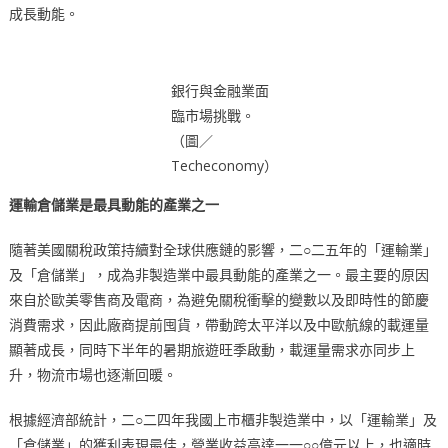
成長動能。
銀行與金融業面
臨市場挑戰。
（圖／
Techeconomy）
運輸倉儲業是最具動能的產業之一
隨著美國關稅政策持續對全球供應鏈的影響，二○二五年的「運輸業」
及「倉儲業」，成為非製造業中最具動能的產業之一。最主要的原因
來自於歐美零售商及電商，為避免關稅衝擊的變數以及即時性的節慶
消費需求，因此廠商提前囤貨，帶動跨太平洋以及中歐航線的載運量
顯著成長，同時下半年的暑期旅遊旺季啟動，載運量需求亦同步上
升，物流市場也逐漸回暖。
根據經濟部統計，二○二四年我國上市櫃非製造業中，以「運輸業」及
「倉儲業」的獲利表現最佳，營業收益高達一一○○億元以上，也適時