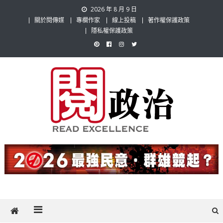
Skip
2026 年 8 月 9 日
to
關於閱傳媒
專欄作家
線上投稿
著作權保護政策
content
隱私權保護政策
閱政治 Read Gov News
任何事，談對的事；任何觀點，說出自己的觀點！政治不僅是全民話
題，也要專業評論，閱政治與多元的政治評論家與專欄作家邀稿合作，
讓讀者有最多元和專業的選擇。