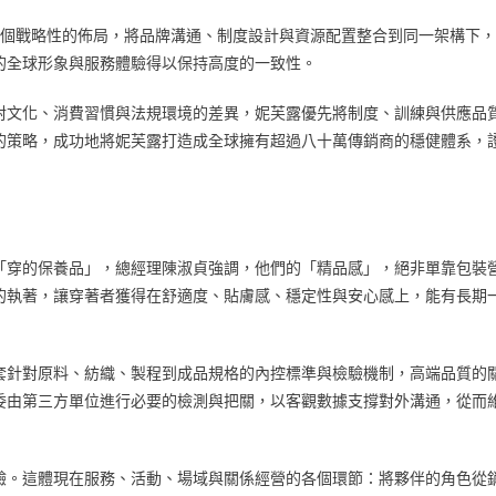
這個戰略性的佈局，將品牌溝通、制度設計與資源配置整合到同一架構下
的全球形象與服務體驗得以保持高度的一致性。
對文化、消費習慣與法規環境的差異，妮芙露優先將制度、訓練與供應品
的策略，成功地將妮芙露打造成全球擁有超過八十萬傳銷商的穩健體系，
「穿的保養品」，總經理陳淑貞強調，他們的「精品感」，絕非單靠包裝
的執著，讓穿著者獲得在舒適度、貼膚感、穩定性與安心感上，能有長期
套針對原料、紡織、製程到成品規格的內控標準與檢驗機制，高端品質的
委由第三方單位進行必要的檢測與把關，以客觀數據支撐對外溝通，從而
驗。這體現在服務、活動、場域與關係經營的各個環節：將夥伴的角色從