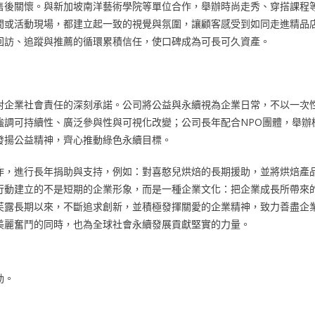
售後關懷。與新加坡南洋藝術學院等單位合作，舉辦時尚走秀、穿搭課程
間或活動現場，都建立起一致的視覺與氛圍，讓顧客感受到如同走進精品
回訪、追蹤與推薦的循環累積信任，使口碑成為可長可久資產。
對企業社會責任的深刻承諾。公司將公益與永續視為企業日常，不以一次
強調可持續性、廣泛參與性與可視化改變；公司長年配合NPO團體，舉辦
發揚公益精神，齊心推動綠色永續目標。
作，進行長年捐助與支持，例如：對喜憨兒烘焙的長期援助，並將烘焙產
行動建立的不是短期的企業形象，而是一種企業文化：把企業成長所帶來
芙露長期以來，不斷追求創新，並積極發揮關愛的企業精神，致力善盡企
美麗奮鬥的同時，也為全球社會永續發展貢獻堅實的力量。
動。