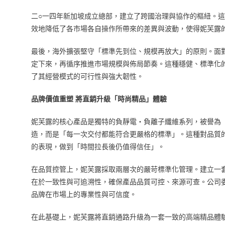
二○一四年新加坡成立總部，建立了跨國治理與協作的樞紐。
效地降低了各市場各自操作所帶來的差異與波動，使得妮芙露
最後，海外擴張堅守「標準先到位、規模再放大」的原則。面
定下來，再循序推進市場規模與佈局節奏。這種穩健、標準化
了其經營模式的可行性與強大韌性。
品牌價值重塑 將直銷升級「時尚精品」體驗
妮芙露的核心產品是獨特的負靜電‧負離子纖維系列，被譽為
造，而是「每一次交付都能符合更嚴格的標準」。這種對品質
的表現，做到「時間拉長後仍值得信任」。
在品質控管上，妮芙露採取兩層次的嚴苛標準化管理。建立一
在於一致性與可追溯性，確保產品品質可控、來源可查。公司
品牌在市場上的專業性與可信度。
在此基礎上，妮芙露將直銷通路升級為一套一致的高端精品體