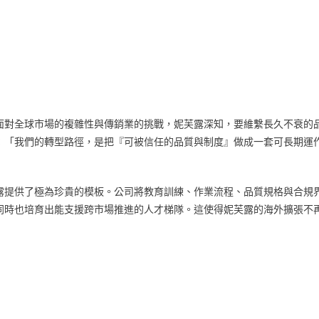
面對全球市場的複雜性與傳銷業的挑戰，妮芙露深知，要維繫長久不衰的
：「我們的轉型路徑，是把『可被信任的品質與制度』做成一套可長期運
露提供了極為珍貴的模板。公司將教育訓練、作業流程、品質規格與合規
同時也培育出能支援跨市場推進的人才梯隊。這使得妮芙露的海外擴張不