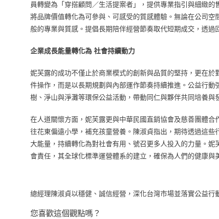
員轉變為「穿搭顧問／生活提案者」，提供專業指引與細緻的
將品牌價值轉化為可參與、可感受的質感體驗。無論在公司空
般的專業與質感。提倡長期陪伴經營節奏取代短期成交，透過
企業成長能量轉化為 社會持續動力
妮芙露的成功不僅止於商業模式的創新與品質的堅持，更在於
件操作，而是以長期規劃與內部運作節奏持續推進。公益行動
樹、淨山與淨灘等環保公益活動，帶動同仁與夥伴共同培養與
在人道關懷方面，妮芙露更與中華民國直銷協會及慈善團體合
往花東偏遠小學，補充孩童營養。陳淑貞指出，期待透過這些
大能量，持續轉化為對社會有用、號召更多人投入的力量。妮
會責任，其全球化標準運營體系的建立，確保為人們的健康與
總經理陳淑貞以穩健、誠信經營，深化台灣市場並落實公益行
您喜歡這個觀點嗎？