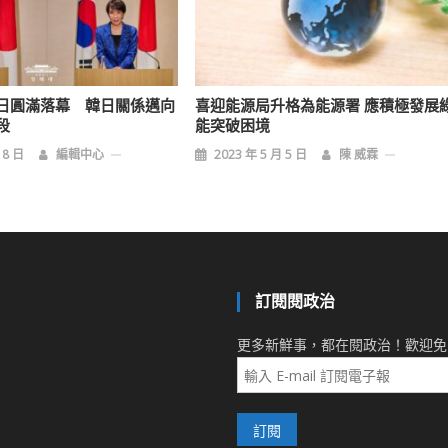
日圓滿落幕 韓日關係邁向
喜迎能源局升格為能源署 應積極發展
段
能突破困境
18 日
編輯中心
2023 年 5 月 5 日
陳 威霖
訂閱閱政治
更多新鮮事，都在閱政治！歡迎免