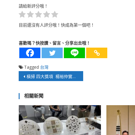
請給新評分哦！
目前還沒有人評分哦！快成為第一個吧！
喜歡嗎？快按讚、留言、分享出去哦！
Tagged
台灣
文
橫掃 四大獎項 楊裕仲實現從聲波到全球健康跨界整合
章
相關新聞
導
覽