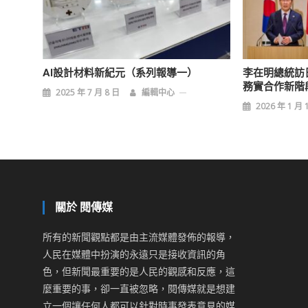
AI設計材料新紀元（系列報導一）
李在明總統訪
務實合作新階
2025 年 7 月 8 日
編輯中心
2026 年 1 月 
關於 閱傳媒
所有的新聞觀點都是由主流媒體發佈的報導，
人民在媒體中扮演的永遠只是接收資訊的角
色，但新聞最重要的是人民的觀感和反應，這
麼重要的事，卻一直被忽略，閱傳媒就是想建
立一個讓任何人都可以針對時事發表意見的媒