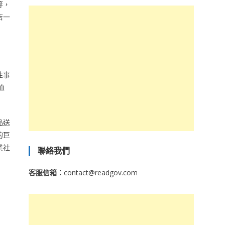
等，
店一
性事
植
品送
的巨
業社
聯絡我們
客服信箱：
contact@readgov.com