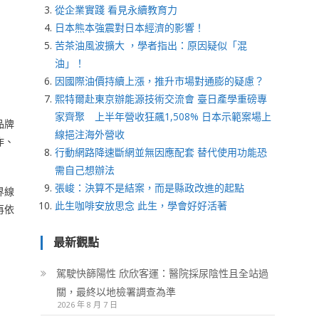
從企業實踐 看見永續教育力
日本熊本強震對日本經濟的影響！
苦茶油風波擴大 ，學者指出：原因疑似「混
油」！
因國際油價持續上漲，推升市場對通膨的疑慮？
熙特爾赴東京辦能源技術交流會 臺日產學重磅專
家齊聚 上半年營收狂飆1,508% 日本示範案場上
品牌
線挹注海外營收
作、
行動網路降速斷網並無因應配套 替代使用功能恐
需自己想辦法
張峻：決算不是結案，而是縣政改進的起點
界線
此生咖啡安放思念 此生，學會好好活著
再依
最新觀點
駕駛快篩陽性 欣欣客運：醫院採尿陰性且全站過
關，最終以地檢署調查為準
2026 年 8 月 7 日