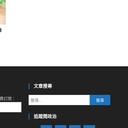
綠
文章搜尋
搜
費訂閱：
尋
關
追蹤閱政治
鍵
字: