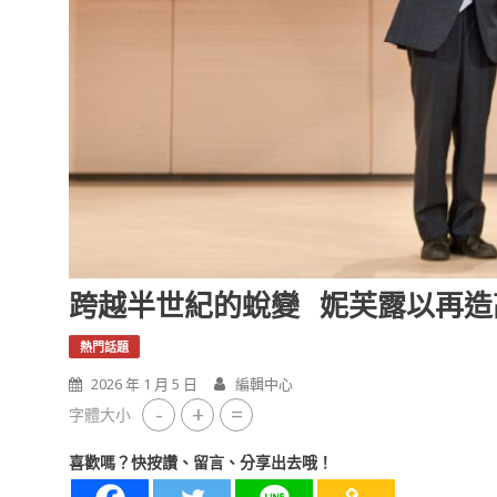
跨越半世紀的蛻變 妮芙露以再造
熱門話題
2026 年 1 月 5 日
編輯中心
-
+
=
字體大小
喜歡嗎？快按讚、留言、分享出去哦！