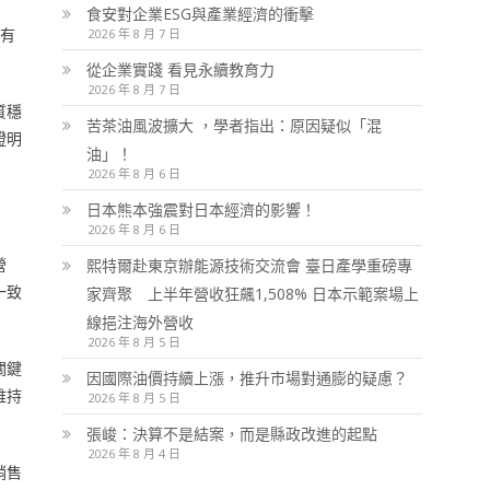
食安對企業ESG與產業經濟的衝擊
，有
2026 年 8 月 7 日
從企業實踐 看見永續教育力
2026 年 8 月 7 日
質穩
苦茶油風波擴大 ，學者指出：原因疑似「混
證明
油」！
2026 年 8 月 6 日
日本熊本強震對日本經濟的影響！
2026 年 8 月 6 日
營
熙特爾赴東京辦能源技術交流會 臺日產學重磅專
一致
家齊聚 上半年營收狂飆1,508% 日本示範案場上
線挹注海外營收
2026 年 8 月 5 日
關鍵
因國際油價持續上漲，推升市場對通膨的疑慮？
維持
2026 年 8 月 5 日
張峻：決算不是結案，而是縣政改進的起點
2026 年 8 月 4 日
銷售