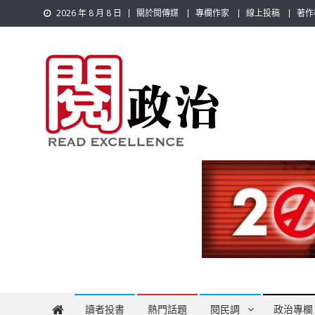
Skip
2026 年 8 月 8 日
關於閱傳媒
專欄作家
線上投稿
著作
to
content
閱政治 Read Gov News
任何事，談對的事；任何觀點，說出自己的觀點！政治不僅是
讀者投書
熱門話題
閱民調
政治專欄