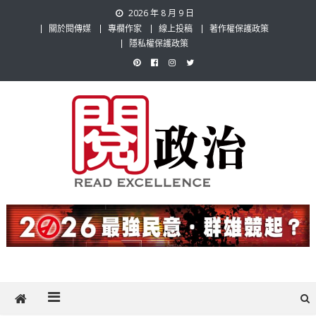
Skip
2026 年 8 月 9 日
to
關於閱傳媒
專欄作家
線上投稿
著作權保護政策
content
隱私權保護政策
閱政治 Read Gov News
任何事，談對的事；任何觀點，說出自己的觀點！政治不僅是全民話
題，也要專業評論，閱政治與多元的政治評論家與專欄作家邀稿合作，
讓讀者有最多元和專業的選擇。