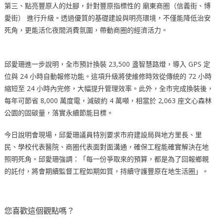
第三、點亮豐原人的灶腳，針對豐原指標性的 廟東商圈（信義街、博
愛街） 進行升級。透過優質的基礎建設與明亮環境，不僅能降低治安
死角，更能活化夜間消費氛圍，帶動商圈的經濟活力。
邱愛珊進一步說明，全市預計換裝 23,500 盞智慧路燈，導入 GPS 定
位與 24 小時自動報修功能。這項升級將使維修時效從傳統的 72 小時
縮短至 24 小時內完修，大幅提升管理效率。此外，全市完成換裝後，
每年可節省 8,000 萬度電，減碳約 4 萬噸，相當於 2,063 座文心森林
公園的固碳量，落實永續節能目標。
今日說明會現場，邱愛珊議員特別要求市府建設局與地方里長、里
民、學校代表醫院、商圈代表面對面溝通，確保工程能確實解決在地
照明死角。邱愛珊強調：「每一份爭取來的預算，都是為了回報鄉親
的託付，將會期續監督工程如期如質，持續守護豐原在地生活圈」。
您喜歡這個觀點嗎？