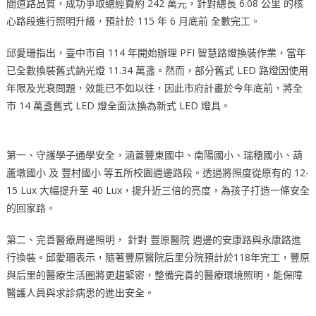
間道路品質，成功爭取總經費約 242 萬元，針對總長 6.08 公里 的核
心路段進行照明升級，預計於 115 年 6 月底前 全數完工。
邱愛珊指出，臺中市自 114 年開始辦理 PFI 智慧路燈換裝作業，當年
已全數換裝舊式鈉光燈 11.34 萬盞。然而，部分舊式 LED 路燈因使用
年限及光衰問題，效能已不如以往，因此市府計畫於今年底前，將全
市 14 萬盞舊式 LED 燈全面汰換為新式 LED 燈具。
第一、守護學子通學安全，涵蓋豐東國中、南陽國小、瑞穗國小、葫
蘆墩國小 及 豐村國小 等五所校園週邊路段。透過將照度從原有的 12-
15 Lux 大幅提升至 40 Lux，提升近三倍的亮度，為孩子打造一條安全
的回家路。
第二、完善醫療周邊照明， 針對 豐原醫院 週邊的安康路與永康路進
行換裝。邱愛珊表示，隨著豐原醫院后里分院預計於118年完工，豐原
與后里的醫療生活圈將更趨緊密，整備完善的醫療環境照明，能保障
醫護人員與求診病患的進出安全。