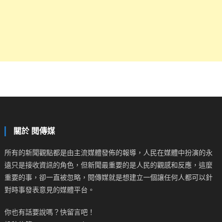
關於 閱傳媒
所有的新聞觀點都是由主流媒體發佈的報導，人民在媒體中扮演的永
遠只是接收資訊的角色，但新聞最重要的是人民的觀感和反應，這麼
重要的事，卻一直被忽略，閱傳媒就是想建立一個讓任何人都可以針
對時事發表意見的媒體平台。
你也有話要說嗎？快留言吧！