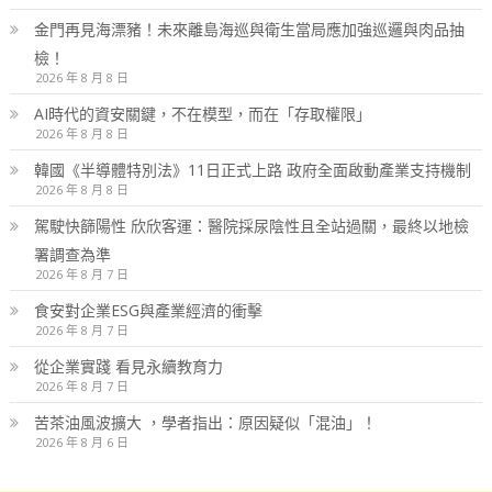
金門再見海漂豬！未來離島海巡與衛生當局應加強巡邏與肉品抽
檢！
2026 年 8 月 8 日
AI時代的資安關鍵，不在模型，而在「存取權限」
2026 年 8 月 8 日
韓國《半導體特別法》11日正式上路 政府全面啟動產業支持機制
2026 年 8 月 8 日
駕駛快篩陽性 欣欣客運：醫院採尿陰性且全站過關，最終以地檢
署調查為準
2026 年 8 月 7 日
食安對企業ESG與產業經濟的衝擊
2026 年 8 月 7 日
從企業實踐 看見永續教育力
2026 年 8 月 7 日
苦茶油風波擴大 ，學者指出：原因疑似「混油」！
2026 年 8 月 6 日