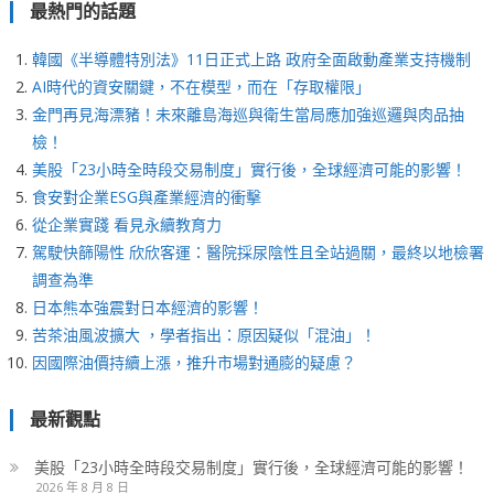
最熱門的話題
韓國《半導體特別法》11日正式上路 政府全面啟動產業支持機制
AI時代的資安關鍵，不在模型，而在「存取權限」
金門再見海漂豬！未來離島海巡與衛生當局應加強巡邏與肉品抽
檢！
美股「23小時全時段交易制度」實行後，全球經濟可能的影響！
食安對企業ESG與產業經濟的衝擊
從企業實踐 看見永續教育力
駕駛快篩陽性 欣欣客運：醫院採尿陰性且全站過關，最終以地檢署
調查為準
日本熊本強震對日本經濟的影響！
苦茶油風波擴大 ，學者指出：原因疑似「混油」！
因國際油價持續上漲，推升市場對通膨的疑慮？
最新觀點
美股「23小時全時段交易制度」實行後，全球經濟可能的影響！
2026 年 8 月 8 日