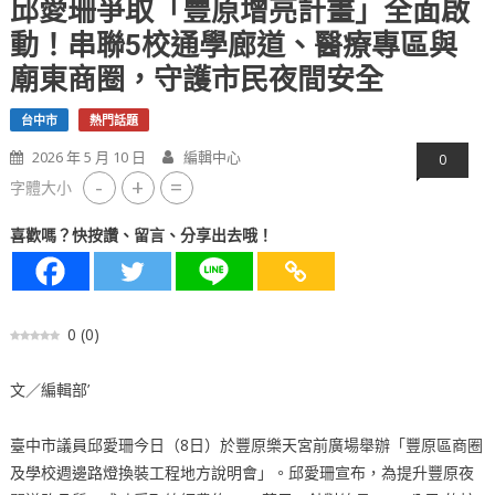
邱愛珊爭取「豐原增亮計畫」全面啟
動！串聯5校通學廊道、醫療專區與
廟東商圈，守護市民夜間安全
台中市
熱門話題
2026 年 5 月 10 日
編輯中心
0
-
+
=
字體大小
喜歡嗎？快按讚、留言、分享出去哦！
0
(
0
)
文／編輯部’
臺中市議員邱愛珊今日（8日）於豐原樂天宮前廣場舉辦「豐原區商圈
及學校週邊路燈換裝工程地方說明會」。邱愛珊宣布，為提升豐原夜