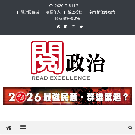
Skip
2026 年 8 月 7 日
to
關於閱傳媒
專欄作家
線上投稿
著作權保護政策
content
隱私權保護政策
閱政治 Read Gov News
任何事，談對的事；任何觀點，說出自己的觀點！政治不僅是全民話
題，也要專業評論，閱政治與多元的政治評論家與專欄作家邀稿合作，
讓讀者有最多元和專業的選擇。