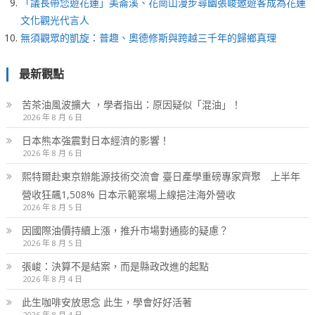
「議長帶您遊花蓮」美崙溪、花崗山漫步尋幽張峻邀遊客成為花蓮
文化觀光代言人
無須觀眾的凱旋：普趣、奧德修斯與跨越三千年的歸鄉真理
最新觀點
苦茶油風波擴大 ，學者指出：原因疑似「混油」！
2026 年 8 月 6 日
日本熊本強震對日本經濟的影響！
2026 年 8 月 6 日
熙特爾赴東京辦能源技術交流會 臺日產學重磅專家齊聚 上半年
營收狂飆1,508% 日本示範案場上線挹注海外營收
2026 年 8 月 5 日
因國際油價持續上漲，推升市場對通膨的疑慮？
2026 年 8 月 5 日
張峻：決算不是結案，而是縣政改進的起點
2026 年 8 月 4 日
此生咖啡安放思念 此生，學會好好活著
2026 年 8 月 4 日