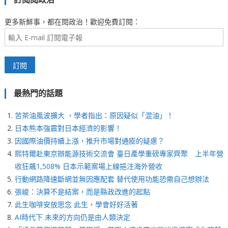
更多新鮮事，都在閱政治！歡迎免費訂閱：
最熱門的話題
苦茶油風波擴大 ，學者指出：原因疑似「混油」！
日本熊本強震對日本經濟的影響！
因國際油價持續上漲，推升市場對通膨的疑慮？
熙特爾赴東京辦能源技術交流會 臺日產學重磅專家齊聚 上半年營
收狂飆1,508% 日本示範案場上線挹注海外營收
行動網路降速斷網並無因應配套 替代使用功能恐需自己想辦法
張峻：決算不是結案，而是縣政改進的起點
此生咖啡安放思念 此生，學會好好活著
AI時代下 未來的方向仍是由人類決定