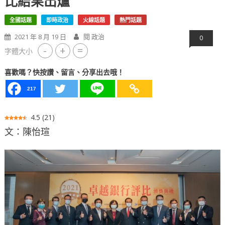
比結果出爐
全國話題
即時政治
火線話題
熱門話題
2021 年 8 月 19 日
閱 政治
0
-
+
=
字體大小
喜歡嗎？快按讚、留言、分享出去哦！
217
4.5
(
21
)
文：陳怡瑄