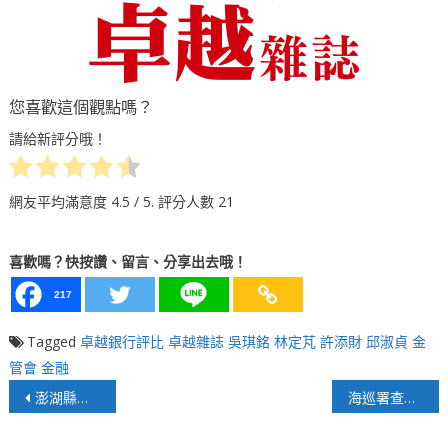
您喜歡這個觀點嗎？
請給新評分哦！
網友平均滿意度
4.5
/ 5. 評分人數
21
喜歡嗎？快按讚、留言、分享出去哦！
217
Tagged
卓越銀行評比
卓越雜誌
吳琪銘
林定芃
許添財
邱淑貞
金
管會
金融
文
澎湖縣離島「斷水斷電」惹民怨
海巡署查獲154隻走私貓，已全部安樂死！人類犯的錯，憑什麼賠上走私貓的性命？
章