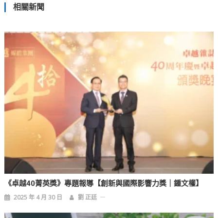
相關新聞
導
覽
《卓越40菁英獎》專題報導【創新與國際影響力獎｜鍾文權】
2025 年 4 月 30 日
劉 正廷