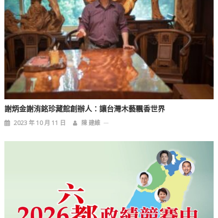
謝炳金謝洧銘珍藏館創辦人：讓台灣木藝飄香世界
2023 年 10 月 11 日
陳 建維