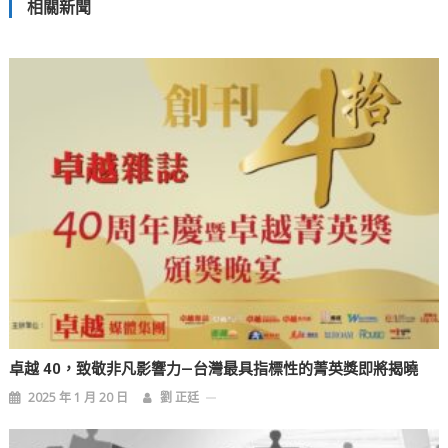
相關新聞
導
覽
卓越 40，致敬非凡影響力—台灣最具指標性的菁英獎即將揭曉
2025 年 1 月 20 日
劉 正廷