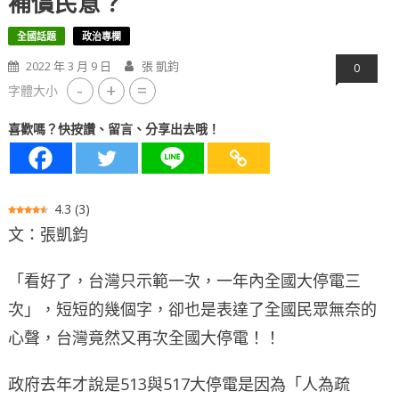
補償民意？
全國話題
政治專欄
2022 年 3 月 9 日
張 凱鈞
0
-
+
=
字體大小
喜歡嗎？快按讚、留言、分享出去哦！
4.3
(
3
)
文：張凱鈞
「看好了，台灣只示範一次，一年內全國大停電三
次」，短短的幾個字，卻也是表達了全國民眾無奈的
心聲，台灣竟然又再次全國大停電！！
政府去年才說是513與517大停電是因為「人為疏