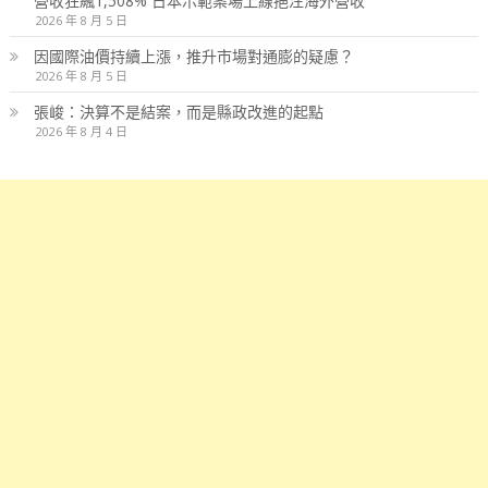
營收狂飆1,508% 日本示範案場上線挹注海外營收
2026 年 8 月 5 日
因國際油價持續上漲，推升市場對通膨的疑慮？
2026 年 8 月 5 日
張峻：決算不是結案，而是縣政改進的起點
2026 年 8 月 4 日