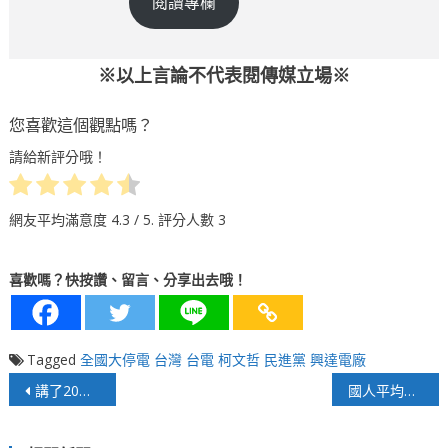
閱讀專欄
※以上言論不代表閱傳媒立場※
您喜歡這個觀點嗎？
請給新評分哦！
網友平均滿意度
4.3
/ 5. 評分人數
3
喜歡嗎？快按讚、留言、分享出去哦！
Tagged
全國大停電
台灣
台電
柯文哲
民進黨
興達電廠
文
講了20年還不改？台鐵改革訴求淪口號
國人平均壽命超過80歲，長照成主流政策
章