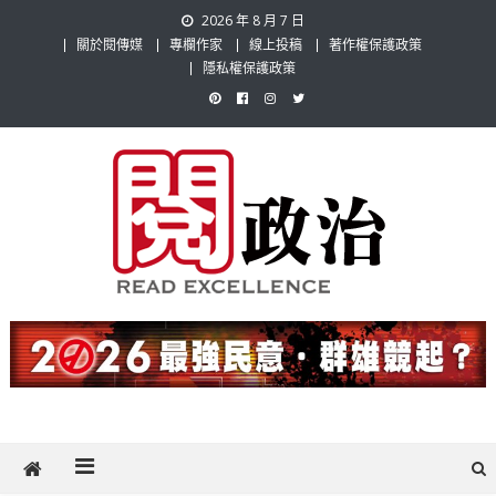
Skip
2026 年 8 月 7 日
to
關於閱傳媒
專欄作家
線上投稿
著作權保護政策
content
隱私權保護政策
閱政治 Read Gov News
任何事，談對的事；任何觀點，說出自己的觀點！政治不僅是全民話
題，也要專業評論，閱政治與多元的政治評論家與專欄作家邀稿合作，
讓讀者有最多元和專業的選擇。