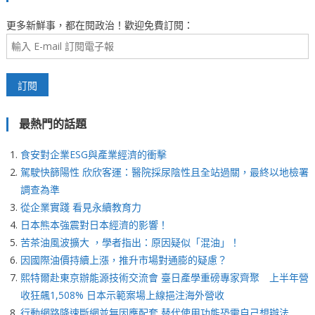
更多新鮮事，都在閱政治！歡迎免費訂閱：
最熱門的話題
食安對企業ESG與產業經濟的衝擊
駕駛快篩陽性 欣欣客運：醫院採尿陰性且全站過關，最終以地檢署
調查為準
從企業實踐 看見永續教育力
日本熊本強震對日本經濟的影響！
苦茶油風波擴大 ，學者指出：原因疑似「混油」！
因國際油價持續上漲，推升市場對通膨的疑慮？
熙特爾赴東京辦能源技術交流會 臺日產學重磅專家齊聚 上半年營
收狂飆1,508% 日本示範案場上線挹注海外營收
行動網路降速斷網並無因應配套 替代使用功能恐需自己想辦法