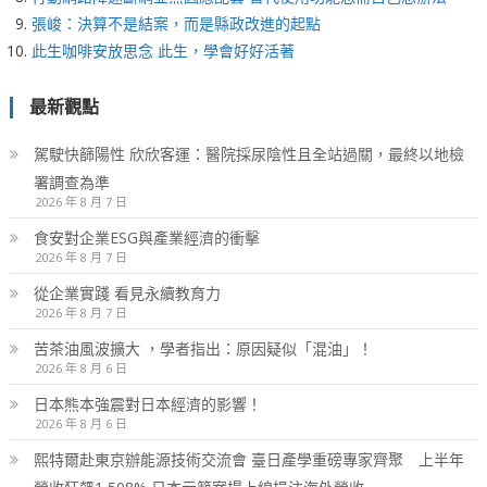
張峻：決算不是結案，而是縣政改進的起點
此生咖啡安放思念 此生，學會好好活著
最新觀點
駕駛快篩陽性 欣欣客運：醫院採尿陰性且全站過關，最終以地檢
署調查為準
2026 年 8 月 7 日
食安對企業ESG與產業經濟的衝擊
2026 年 8 月 7 日
從企業實踐 看見永續教育力
2026 年 8 月 7 日
苦茶油風波擴大 ，學者指出：原因疑似「混油」！
2026 年 8 月 6 日
日本熊本強震對日本經濟的影響！
2026 年 8 月 6 日
熙特爾赴東京辦能源技術交流會 臺日產學重磅專家齊聚 上半年