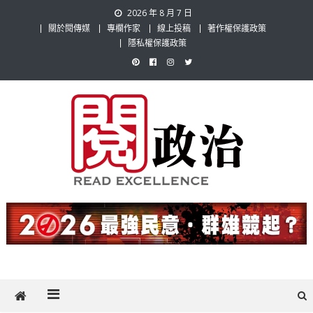
Skip
2026 年 8 月 7 日
to
關於閱傳媒
專欄作家
線上投稿
著作權保護政策
content
隱私權保護政策
閱政治 Read Gov News
任何事，談對的事；任何觀點，說出自己的觀點！政治不僅是全民話
題，也要專業評論，閱政治與多元的政治評論家與專欄作家邀稿合作，
讓讀者有最多元和專業的選擇。