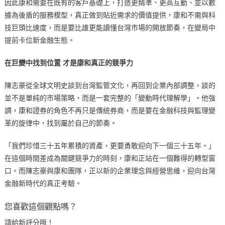
因此康和需要在既有的客戶基礎上，打造更精準、更高互動、並以數
據為後盾的服務模型，真正做到貼近需求的價值提供，康和不需與科
技巨頭比速度，而是要比誰更能讀懂台灣市場的開放節奏，在變局中
提前卡位新金融生態。
在巨變中找到位置
才是康和真正的競爭力
陳志豪從全球文明史談到台灣監管文化，再回到企業內部調整，談的
並不是單純的市場策略，而是一套完整的「變動時代理解學」。他強
調，康和證券的角色不再只是傳統券商，而是要在金融科技與監理變
革的旋律中，找到屬於自己的節奏。
「我們珍惜三十五年累積的資產，更要勇敢迎向下一個三十五年。」
在這個時間差成為關鍵競爭力的時刻，康和正站在一個難得的轉型窗
口。而陳志豪與康和團隊，正以新的企業理念與經營思維，迎向台灣
金融新時代的真正考驗。
您喜歡這個觀點嗎？
請給新評分哦！