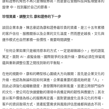
康和證券的角色不再只是傳統券商，而是要在金融科技與監理變革的
旋律 中，找到屬於自己的節奏。
珍惜資產、調整文化
康和證券的下一步
談回企業本身，陳志豪認為康和證券最珍貴的資產，是三十五年累積
的客戶信任、服務關係以及企業的文化溫度。然而歷史越長，文化與
運作模式也自然累積一些慣性，需要時間調整。
「任何企業如果只是維持原本的方式，一定是越做越小。」他的語氣
篤定。面對 AI、虛擬金融、國際競爭的全面升級，康和必須在保留底
蘊與重新調整位置之間找到新的平衡點。
在他的規劃中，康和的轉型核心圍繞大方向展開：首先是企業文化的
升級，他認為無論科技如何演進，企業最重要的基底始終是「人」，
因此必須強化組織敏捷度，激發團隊的創新能量，並建立跨部門協作
的文化，使公司在快速變動的環境中具備足夠的韌性與應變力；其次
是以客戶價值為核心的服務再定義，面對更速度化且多元化的市場，
客戶的資訊取得方式、資產配置需求與風險評估思維都與過去不同，