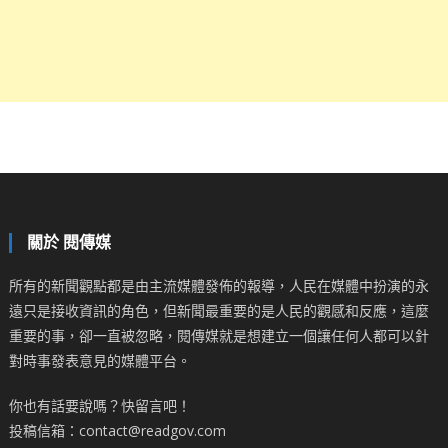
關於 閱傳媒
所有的新聞觀點都是由主流媒體發佈的報導，人民在媒體中扮演的永
遠只是接收資訊的角色，但新聞最重要的是人民的觀感和反應，這麼
重要的事，卻一直被忽略，閱傳媒就是想建立一個讓任何人都可以針
對時事發表意見的媒體平台。
你也有話要說嗎？快留言吧！
投稿信箱：contact@readgov.com