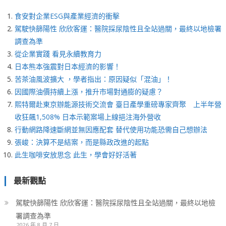
食安對企業ESG與產業經濟的衝擊
駕駛快篩陽性 欣欣客運：醫院採尿陰性且全站過關，最終以地檢署
調查為準
從企業實踐 看見永續教育力
日本熊本強震對日本經濟的影響！
苦茶油風波擴大 ，學者指出：原因疑似「混油」！
因國際油價持續上漲，推升市場對通膨的疑慮？
熙特爾赴東京辦能源技術交流會 臺日產學重磅專家齊聚 上半年營
收狂飆1,508% 日本示範案場上線挹注海外營收
行動網路降速斷網並無因應配套 替代使用功能恐需自己想辦法
張峻：決算不是結案，而是縣政改進的起點
此生咖啡安放思念 此生，學會好好活著
最新觀點
駕駛快篩陽性 欣欣客運：醫院採尿陰性且全站過關，最終以地檢
署調查為準
2026 年 8 月 7 日