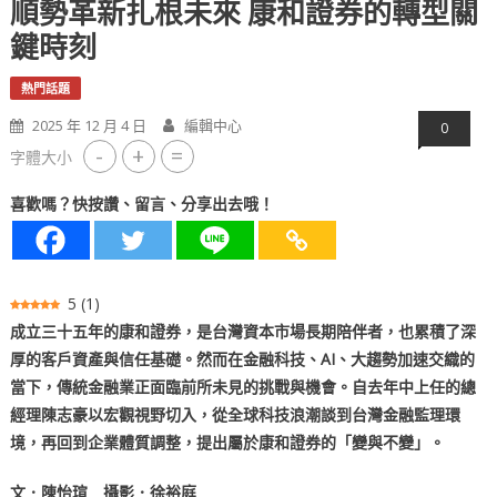
順勢革新扎根未來 康和證券的轉型關
鍵時刻
熱門話題
2025 年 12 月 4 日
編輯中心
0
-
+
=
字體大小
喜歡嗎？快按讚、留言、分享出去哦！
5
(
1
)
成立三十五年的康和證券，是台灣資本市場長期陪伴者，也累積了深
厚的客戶資產與信任基礎。然而在金融科技、AI、大趨勢加速交織的
當下，傳統金融業正面臨前所未見的挑戰與機會。自去年中上任的總
經理陳志豪以宏觀視野切入，從全球科技浪潮談到台灣金融監理環
境，再回到企業體質調整，提出屬於康和證券的「變與不變」。
文．陳怡瑄 攝影．徐裕庭