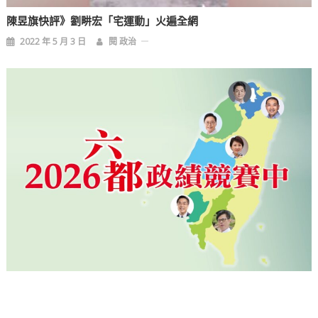
陳昱旗快評》劉畊宏「宅運動」火遍全網
2022 年 5 月 3 日
閱 政治