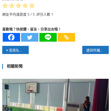
網友平均滿意度
5
/ 5. 評分人數
1
喜歡嗎？快按讚、留言、分享出去哦！
文
清酒名匠聯名之作！永山酒造與大瀧酒業推出頂級奔億純米大吟釀
建研所攜手台智盟推廣智慧減碳 加速推動近零碳建築落地
章
相關新聞
導
覽