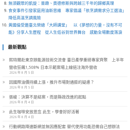
無須觀眾的凱旋：普趣、奧德修斯與跨越三千年的歸鄉真理
食安事件引發家庭用油新思維 專家倡議「依烹調需求分工選油」
降低高溫烹調風險
黃國倫受邀臺北榮總「大師講堂」 以《夢想的力量，沒有不可
能》分享人生歷程 從人生低谷到世界舞台 感動全場數度落淚
最新觀點
熙特爾赴東京辦能源技術交流會 臺日產學重磅專家齊聚 上半年
營收狂飆1,508% 日本示範案場上線挹注海外營收
2026 年 8 月 5 日
因國際油價持續上漲，推升市場對通膨的疑慮？
2026 年 8 月 5 日
張峻：決算不是結案，而是縣政改進的起點
2026 年 8 月 4 日
此生咖啡安放思念 此生，學會好好活著
2026 年 8 月 4 日
行動網路降速斷網並無因應配套 替代使用功能恐需自己想辦法