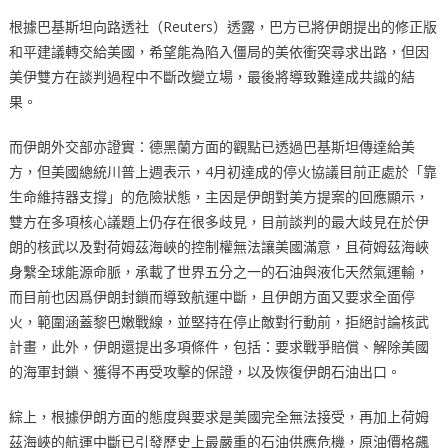
根據巴基斯坦向路透社（Reuters）透露，巴方已將伊朗提出的修正版
和平建議轉交給美國，希望能為陷入僵局的美依衝突尋求出路，但因
美伊雙方在談判過程中不斷改變立場，最後將導致難達成共識的結
果。
而伊朗外交部亦證實：德黑蘭方面的觀點已透過巴基斯坦傳達給美
方，但美國總統川普上週表示，4月初達成的停火協議目前正處於「靠
生命維持器支撐」的危險狀態，主因是伊朗對美方提案的回應顯示，
雙方在多項核心議題上仍存在很多歧見，目前談判的最大歧見在於伊
朗的核武以及對荷姆茲海峽的控制權無法讓美國滿意，且荷姆茲海峽
身繫全球能源命脈，承載了世界五分之一的石油與液化天然氣運輸，
而目前也因爲伊朗封鎖而導致航運中斷，且伊朗方面又要求全面停
火，範圍涵蓋黎巴嫩戰線，並堅持在停止敵對行動前，拒絕討論核武
計畫，此外，伊朗還提出多項條件，包括：要求戰爭賠償、解除美國
的海軍封鎖、獲得不再受攻擊的保證，以及恢復伊朗石油出口。
綜上，根據伊朗方面的態度與要求是美國完全無法接受，再加上荷姆
茲海峽的航運中斷已引發歷史上最嚴重的石油供應危機，原油價格飆