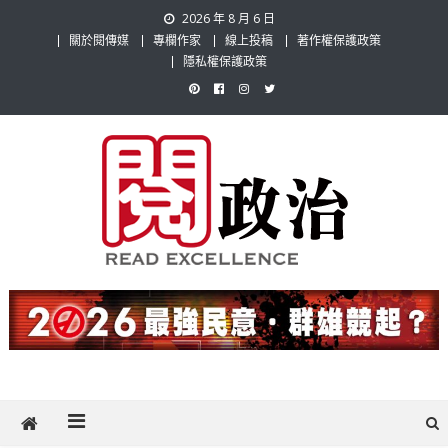
Skip
2026 年 8 月 6 日
to
關於閱傳媒
專欄作家
線上投稿
著作權保護政策
content
隱私權保護政策
閱政治 Read Gov News
任何事，談對的事；任何觀點，說出自己的觀點！政治不僅是全民話
題，也要專業評論，閱政治與多元的政治評論家與專欄作家邀稿合作，
讓讀者有最多元和專業的選擇。