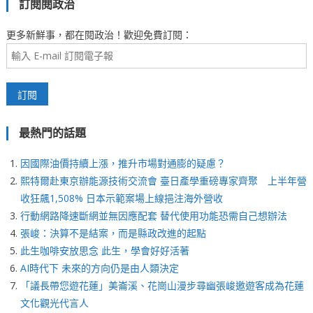
訂閱閱政治
更多新鮮事，都在閱政治！歡迎免費訂閱：
最熱門的話題
因國際油價持續上漲，推升市場對通膨的疑慮？
熙特爾赴東京辦能源技術交流會 臺日產學重磅專家齊聚 上半年營
收狂飆1,508% 日本示範案場上線挹注海外營收
行動網路降速斷網並無因應配套 替代使用功能恐需自己想辦法
張峻：決算不是結案，而是縣政改進的起點
此生咖啡安放思念 此生，學會好好活著
AI時代下 未來的方向仍是由人類決定
「議長帶您遊花蓮」美崙溪、花崗山漫步尋幽張峻邀遊客成為花蓮
文化觀光代言人