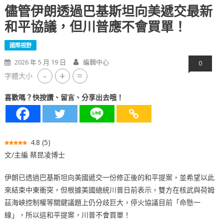
儘管伊朗透過巴基斯坦向美遞交最新
和平協議，但川普應不會買單！
國際視野
2026 年 5 月 19 日
編輯中心
0
-
+
=
字體大小
喜歡嗎？快按讚、留言、分享出去哦！
4.8
(
5
)
文/主編 蔡昆凌博士
伊朗已透過巴基斯坦向美國遞交一份修正後的和平提案，並希望以此
來結束中東衝突，但根據美國總統川普日前表示，雙方在核武與荷姆
茲海峽控制權等關鍵議題上仍分歧巨大，停火協議目前「命懸一
線」，所以這和平提案，川普不會買單！