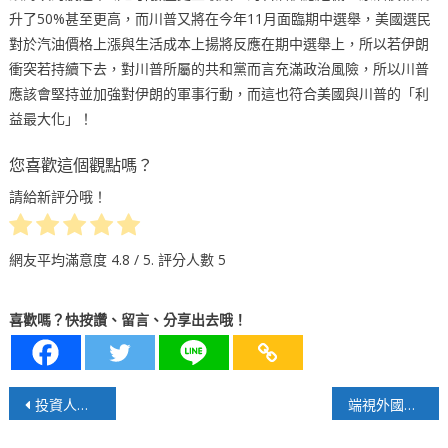
升了50%甚至更高，而川普又將在今年11月面臨期中選舉，美國選民
對於汽油價格上漲與生活成本上揚將反應在期中選舉上，所以若伊朗
衝突若持續下去，對川普所屬的共和黨而言充滿政治風險，所以川普
應該會堅持並加強對伊朗的軍事行動，而這也符合美國與川普的「利
益最大化」！
您喜歡這個觀點嗎？
請給新評分哦！
網友平均滿意度
4.8
/ 5. 評分人數
5
喜歡嗎？快按讚、留言、分享出去哦！
文
投資人湧入科技股的瘋狂情緒是否已接近尾聲？
端視外國投資人持有的美債在2026年3月出現下降原因之探討
章