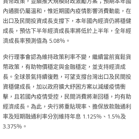
貨幣政策，並續推大規模財政激勵方案；預期本年國
內通膨仍屬溫和，惟近期國內疫情影響消費動能，在
出口及民間投資成長支撐下，本年國內經濟仍將穩健
成長，預估下半年經濟成長率將低於上半年，全年經
濟成長率預測值為 5.08％。
央行理事會認為維持政策利率不變，繼續當前寬鬆貨
幣政策，有助物價穩定與金融穩定，並支持經濟成
長。全球景氣持續復甦，可望支撐台灣出口及民間投
資穩健成長，加以政府擴大紓困方案以減緩疫情衝
擊，且若國內疫情受控，民間消費將漸回穩，均有助
經濟成長。為此，央行將重貼現率、擔保放款融通利
率及短期融通利率分別維持年息 1.125％、1.5％及
3.375％。