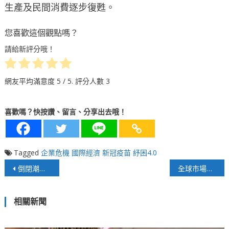
生產及民間消費逐步復甦。
您喜歡這個觀點嗎？
請給新評分哦！
網友平均滿意度
5
/ 5. 評分人數
3
喜歡嗎？快按讚、留言、分享出去哦！
Tagged
企業危機
國際經濟
新冠疫苗
紓困4.0
文
倒閉潮將至！企業裁員比政府紓困更有效
全球市場榮景再現 反成資金收縮風險
章
相關新聞
導
覽