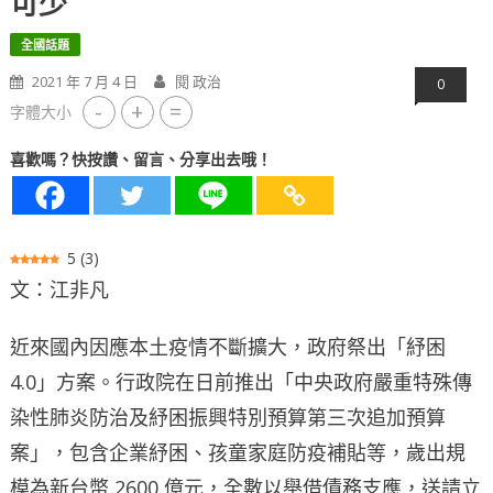
可少
全國話題
2021 年 7 月 4 日
閱 政治
0
-
+
=
字體大小
喜歡嗎？快按讚、留言、分享出去哦！
5
(
3
)
文：江非凡
近來國內因應本土疫情不斷擴大，政府祭出「紓困
4.0」方案。行政院在日前推出「中央政府嚴重特殊傳
染性肺炎防治及紓困振興特別預算第三次追加預算
案」，包含企業紓困、孩童家庭防疫補貼等，歲出規
模為新台幣 2600 億元，全數以舉借債務支應，送請立