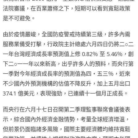
法院審議，在百業蕭條之下，短期可以看到寬鬆政策
是不可避免。
由於疫情嚴峻，全國防疫警戒持續第三級，許多內需
服務業備受打擊，行政院主計總處六月四日仍將二○二
一年台灣經濟成長率預測值上修 0.82％ 至 5.46％，創
下二○一一年以來新高，出乎許多人的預料，而央行第
一季對今年經濟成長率的預測值為四‧五三％，近來
不少國內外預測機構的估值不降反升，加上五月出口
374.1 億美元，表現強勁，已連續十一個月正成長。
而央行在六月十七日召開第二季理監事聯席會議後表
示，綜合國內外經濟金融情勢，考量全球經濟增溫，
但前景仍面臨諸多風險，國際主要經濟體均維持寬鬆