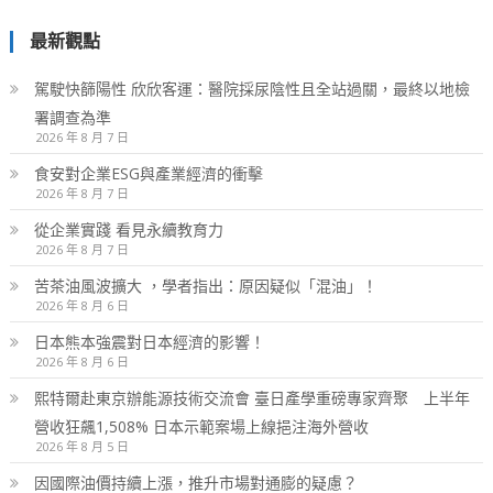
最新觀點
駕駛快篩陽性 欣欣客運：醫院採尿陰性且全站過關，最終以地檢
署調查為準
2026 年 8 月 7 日
食安對企業ESG與產業經濟的衝擊
2026 年 8 月 7 日
從企業實踐 看見永續教育力
2026 年 8 月 7 日
苦茶油風波擴大 ，學者指出：原因疑似「混油」！
2026 年 8 月 6 日
日本熊本強震對日本經濟的影響！
2026 年 8 月 6 日
熙特爾赴東京辦能源技術交流會 臺日產學重磅專家齊聚 上半年
營收狂飆1,508% 日本示範案場上線挹注海外營收
2026 年 8 月 5 日
因國際油價持續上漲，推升市場對通膨的疑慮？