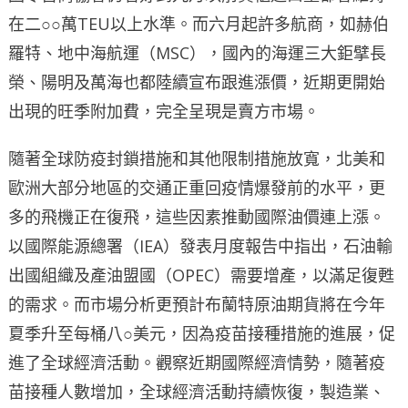
在二○○萬TEU以上水準。而六月起許多航商，如赫伯
羅特、地中海航運（MSC），國內的海運三大鉅擘長
榮、陽明及萬海也都陸續宣布跟進漲價，近期更開始
出現的旺季附加費，完全呈現是賣方市場。
隨著全球防疫封鎖措施和其他限制措施放寬，北美和
歐洲大部分地區的交通正重回疫情爆發前的水平，更
多的飛機正在復飛，這些因素推動國際油價連上漲。
以國際能源總署（IEA）發表月度報告中指出，石油輸
出國組織及產油盟國（OPEC）需要增產，以滿足復甦
的需求。而市場分析更預計布蘭特原油期貨將在今年
夏季升至每桶八○美元，因為疫苗接種措施的進展，促
進了全球經濟活動。觀察近期國際經濟情勢，隨著疫
苗接種人數增加，全球經濟活動持續恢復，製造業、