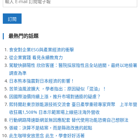
最熱門的話題
食安對企業ESG與產業經濟的衝擊
從企業實踐 看見永續教育力
駕駛快篩陽性 欣欣客運：醫院採尿陰性且全站過關，最終以地檢署
調查為準
日本熊本強震對日本經濟的影響！
苦茶油風波擴大 ，學者指出：原因疑似「混油」！
因國際油價持續上漲，推升市場對通膨的疑慮？
熙特爾赴東京辦能源技術交流會 臺日產學重磅專家齊聚 上半年營
收狂飆1,508% 日本示範案場上線挹注海外營收
行動網路降速斷網並無因應配套 替代使用功能恐需自己想辦法
張峻：決算不是結案，而是縣政改進的起點
此生咖啡安放思念 此生，學會好好活著