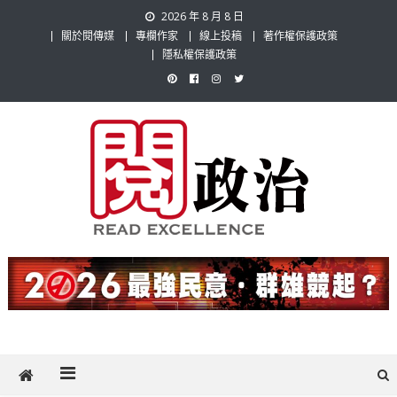
Skip
2026 年 8 月 8 日
to
關於閱傳媒
專欄作家
線上投稿
著作權保護政策
content
隱私權保護政策
閱政治 Read Gov News
任何事，談對的事；任何觀點，說出自己的觀點！政治不僅是全民話
題，也要專業評論，閱政治與多元的政治評論家與專欄作家邀稿合作，
讓讀者有最多元和專業的選擇。