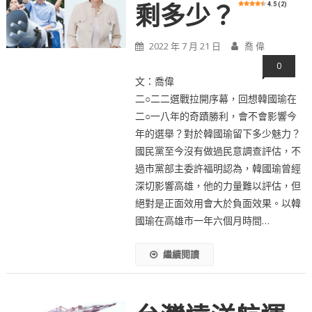
4.5 (2)
剩多少？
2022 年 7 月 21 日
喬 偉
0
文：喬偉
二○二二選戰拉開序幕，回想韓國瑜在
二○一八年的奇蹟勝利，會不會影響今
年的選舉？對於韓國瑜留下多少魅力？
國民黨至今沒有做過民意調查評估，不
過市黨部主委許福明認為，韓國瑜曾經
深切影響高雄，他的力量難以評估，但
絕對是正面效用會大於負面效果。以韓
國瑜在高雄市一年六個月時間…
繼續閱讀