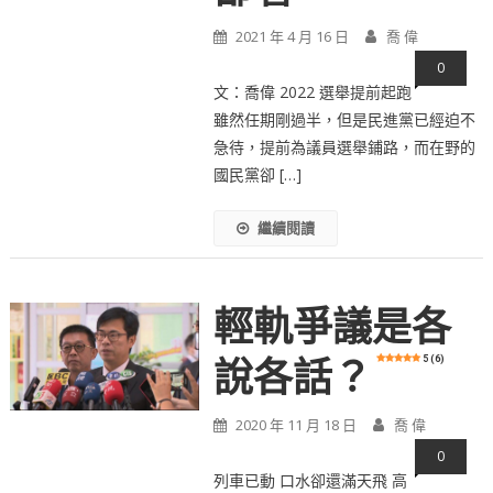
2021 年 4 月 16 日
喬 偉
0
文：喬偉 2022 選舉提前起跑
雖然任期剛過半，但是民進黨已經迫不
急待，提前為議員選舉鋪路，而在野的
國民黨卻 […]
繼續閱讀
輕軌爭議是各
5 (6)
說各話？
2020 年 11 月 18 日
喬 偉
0
列車已動 口水卻還滿天飛 高