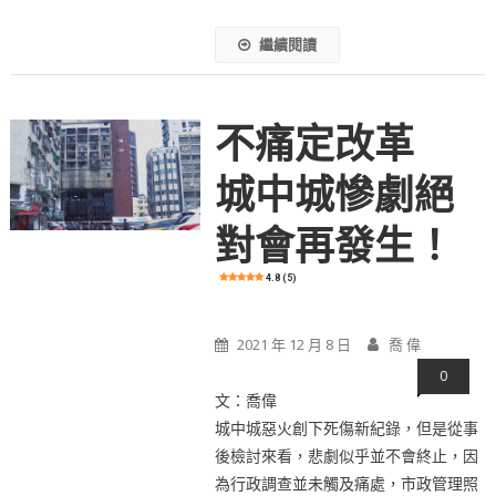
繼續閱讀
不痛定改革
城中城慘劇絕
對會再發生！
4.8 (5)
2021 年 12 月 8 日
喬 偉
0
文：喬偉
城中城惡火創下死傷新紀錄，但是從事
後檢討來看，悲劇似乎並不會終止，因
為行政調查並未觸及痛處，市政管理照