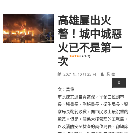
高雄屢出火
警！城中城惡
火已不是第一
4.3 (3)
次
2021 年 10 月 25 日
喬 偉
0
文：喬偉
市長陳其邁自責甚深，率領三位副市
長、秘書長、副秘書長、衛生局長、警
察局長鞠躬致歉，向市民致上最沉重的
歉意。但是，關係大樓管理的工務局，
以及消防安全檢查的兩位局長，卻缺席