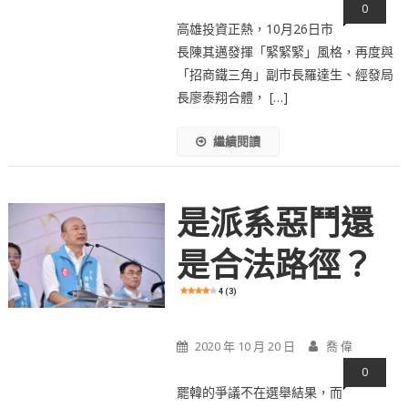
0
高雄投資正熱，10月26日市
長陳其邁發揮「緊緊緊」風格，再度與
「招商鐵三角」副市長羅達生、經發局
長廖泰翔合體， […]
繼續閱讀
是派系惡鬥還
是合法路徑？
4 (3)
2020 年 10 月 20 日
喬 偉
0
罷韓的爭議不在選舉結果，而