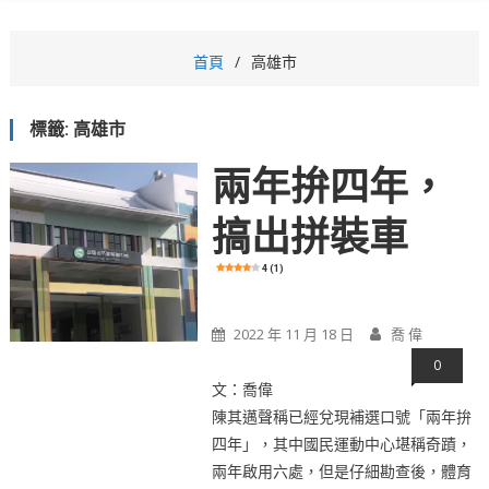
首頁
高雄市
標籤:
高雄市
兩年拚四年，
搞出拼裝車
4 (1)
2022 年 11 月 18 日
喬 偉
0
文：喬偉
陳其邁聲稱已經兌現補選口號「兩年拚
四年」，其中國民運動中心堪稱奇蹟，
兩年啟用六處，但是仔細勘查後，體育