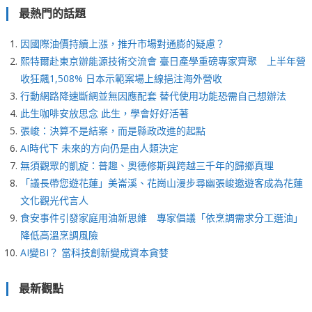
最熱門的話題
因國際油價持續上漲，推升市場對通膨的疑慮？
熙特爾赴東京辦能源技術交流會 臺日產學重磅專家齊聚 上半年營
收狂飆1,508% 日本示範案場上線挹注海外營收
行動網路降速斷網並無因應配套 替代使用功能恐需自己想辦法
此生咖啡安放思念 此生，學會好好活著
張峻：決算不是結案，而是縣政改進的起點
AI時代下 未來的方向仍是由人類決定
無須觀眾的凱旋：普趣、奧德修斯與跨越三千年的歸鄉真理
「議長帶您遊花蓮」美崙溪、花崗山漫步尋幽張峻邀遊客成為花蓮
文化觀光代言人
食安事件引發家庭用油新思維 專家倡議「依烹調需求分工選油」
降低高溫烹調風險
AI變BI？ 當科技創新變成資本貪婪
最新觀點