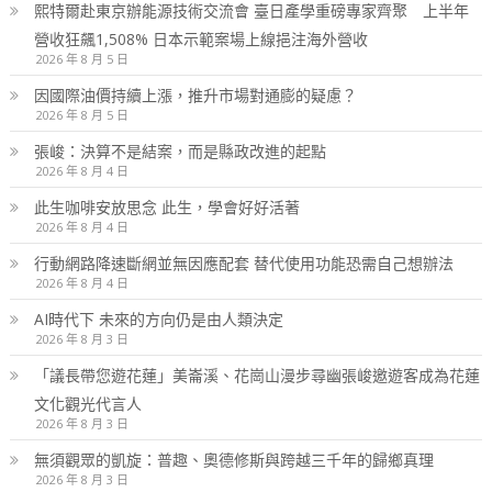
熙特爾赴東京辦能源技術交流會 臺日產學重磅專家齊聚 上半年
營收狂飆1,508% 日本示範案場上線挹注海外營收
2026 年 8 月 5 日
因國際油價持續上漲，推升市場對通膨的疑慮？
2026 年 8 月 5 日
張峻：決算不是結案，而是縣政改進的起點
2026 年 8 月 4 日
此生咖啡安放思念 此生，學會好好活著
2026 年 8 月 4 日
行動網路降速斷網並無因應配套 替代使用功能恐需自己想辦法
2026 年 8 月 4 日
AI時代下 未來的方向仍是由人類決定
2026 年 8 月 3 日
「議長帶您遊花蓮」美崙溪、花崗山漫步尋幽張峻邀遊客成為花蓮
文化觀光代言人
2026 年 8 月 3 日
無須觀眾的凱旋：普趣、奧德修斯與跨越三千年的歸鄉真理
2026 年 8 月 3 日