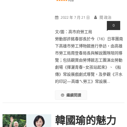
5 (2)
2022 年 7 月 21 日
閱 政治
0
文/圖：高市府勞工局
勞動部許銘春部長於今（16）日率團南
下高雄市勞工博物館進行參訪，由高雄
市勞工局周登春局長與解說團隊陪同導
覽；包括觀賞由勞博館志工團演出勞動
劇場《揮灑青春~女孩站起來》、《船
傳》常設展戲劇式導覽，及參觀《汗水
的印記—高雄ㄟ勞工》常設展…
繼續閱讀
韓國瑜的魅力