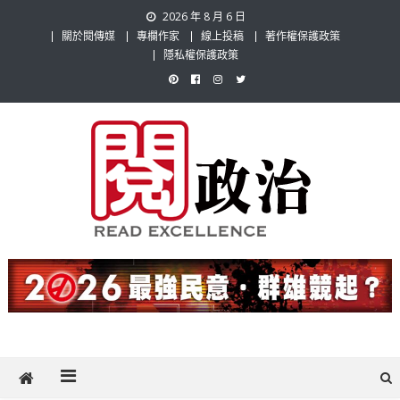
Skip
2026 年 8 月 6 日
to
關於閱傳媒
專欄作家
線上投稿
著作權保護政策
content
隱私權保護政策
閱政治 Read Gov News
任何事，談對的事；任何觀點，說出自己的觀點！政治不僅是全民話
題，也要專業評論，閱政治與多元的政治評論家與專欄作家邀稿合作，
讓讀者有最多元和專業的選擇。