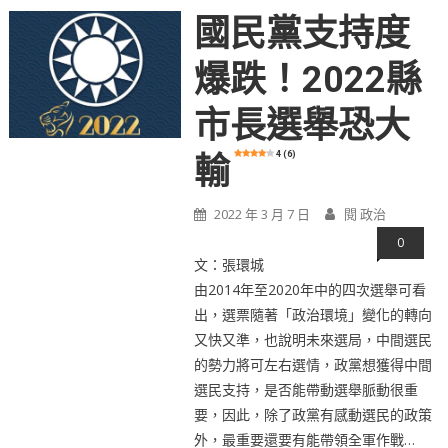
國民黨支持度
爆跌！2022縣
市長選舉恐大
4 (6)
輸
2022 年 3 月 7 日
閱 政治
0
文：張環城
由2014年至2020年中的四次選舉可看
出，選票隨著「政治環境」變化的轉向
又快又準，也說明未來選局，中間選民
的勢力將可左右選情，政黨想獲得中間
選民支持，是否能帶動選舉脈動很重
要，因此，除了政黨有感動選民的政策
外，最重要還要有能帶領全軍作戰…