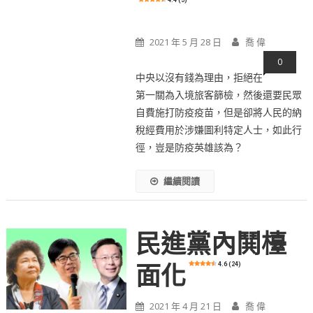
2021 年 5 月 28 日
喬 偉
0
中央以沒有錢為理由，拒絕在
第一關為入境旅客篩檢，然後還要民眾
自費施打防疫疫苗，但是卻將人民的納
稅經費用於涉嫌圖利特定人士，如此行
徑，豈是防疫英雄該為？
繼續閱讀
民進黨內鬨檯
4.6 (24)
面化
2021 年 4 月 21 日
喬 偉