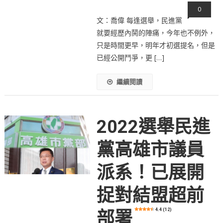
0
文：喬偉 每逢選舉，民進黨
就要經歷內鬨的陣痛，今年也不例外，
只是時間更早，明年才初選提名，但是
已經公開鬥爭，更 […]
繼續閱讀
2022選舉民進
黨高雄市議員
派系！已展開
捉對結盟超前
4.4 (12)
部署