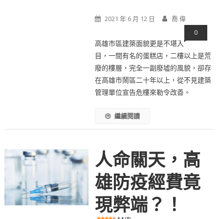
2021 年 6 月 12 日
喬 偉
0
高雄市區建築面貌更是不堪入
目，一間有名的蛋糕店，二樓以上是荒
廢的樓層，完全一副廢墟的風貌，卻存
在高雄市鬧區二十年以上，從不見建築
管理單位宣告危樓來勒令改善。
繼續閱讀
人命關天，高
雄防疫經費竟
現弊端？！
4.4 (5)