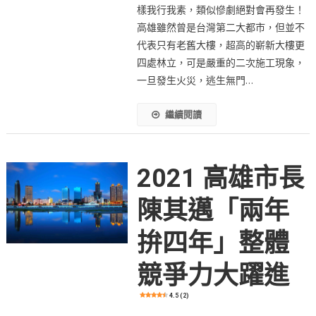
樣我行我素，類似慘劇絕對會再發生！
高雄雖然曾是台灣第二大都市，但並不
代表只有老舊大樓，超高的嶄新大樓更
四處林立，可是嚴重的二次施工現象，
一旦發生火災，逃生無門…
繼續閱讀
2021 高雄市長
陳其邁「兩年
拚四年」整體
競爭力大躍進
4.5 (2)