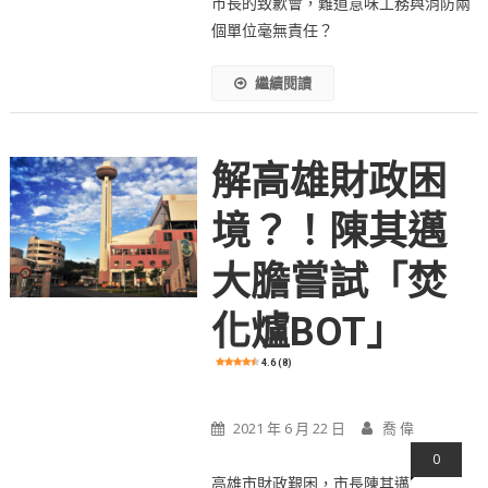
市長的致歉會，難道意味工務與消防兩
個單位毫無責任？
繼續閱讀
解高雄財政困
境？！陳其邁
大膽嘗試「焚
化爐BOT」
4.6 (8)
2021 年 6 月 22 日
喬 偉
0
高雄市財政艱困，市長陳其邁