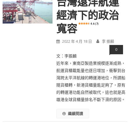
台灣遠洋航運
經濟下的政治
4.6 (7)
寬容
2022 年 4 月 18 日
李 振麟
0
文：李振麟
近年來，東南亞製造業規模逐漸成熟，
航運貨櫃載能量也逐日增加，衝擊到台
灣跨太平洋航線的轉運港地位，所謂船
隨貨櫃轉，新港貨櫃量能足夠了，原有
的轉運港功能自然被取代，這也就是高
雄港全球貨櫃量排名不斷下滑的原因。
繼續閱讀