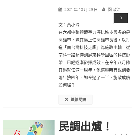
2021 年 10 月 29 日
閱 政治
0
文：黃小玲
在六都中整體競爭力評比進步最多的是
高雄市，陳其邁上任高雄市長後，以打
造「南台灣科技走廊」為施政主軸，從
南科一路延伸到屏東科學園區的科技廊
帶，已經逐漸發揮成效。在今年八月陳
其邁就任滿一周年，他選舉時有說到要
兩年拚四年，如今過了一半，施政成績
如何呢？
繼續閱讀
民調出爐！