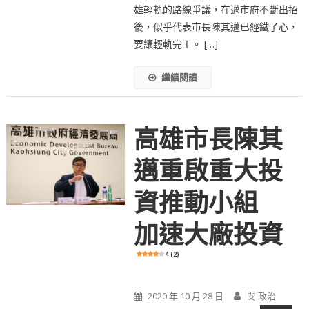
雄輕軌的路線爭議，在邁市府不斷出招
後，似乎代表市長陳其邁已經鐵了心，
要讓輕軌完工。 […]
繼續閱讀
高雄市長陳其
邁重啟重大投
資推動小組
加速大廠投資
4 (2)
2020 年 10 月 28 日
閱 政治