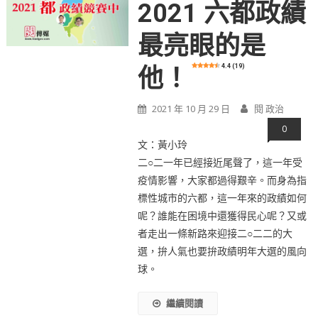
2021 六都政績
最亮眼的是
4.4 (19)
他！
2021 年 10 月 29 日
閱 政治
0
文：黃小玲
二○二一年已經接近尾聲了，這一年受
疫情影響，大家都過得艱辛。而身為指
標性城市的六都，這一年來的政績如何
呢？誰能在困境中還獲得民心呢？又或
者走出一條新路來迎接二○二二的大
選，拚人氣也要拚政績明年大選的風向
球。
繼續閱讀